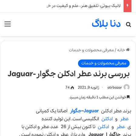
لالیک بیوتی: تلفیق هنر، علم و کیفیت در خلق عطرهای لالیک
دنا بلاگ
جستجو برای
من
خانه
/
معرفی محصولات و خدمات
معرفی محصولات و خدمات
بررسی برند عطر ادکلن جگوار-Jaguar
atrbazar
ژانویه 9, 2021
74
خواندن این مطلب 1 دقیقه زمان میبرد
برند عطر ادکلن
Jaguar
–
جگوار
اصالتا یک کمپانی
عطر
و
ادکلن
انگلیسی است. این تولید کننده
ی
عطر
و
ادکلن
تا کنون بیش از 26 عدد عطر و ادکلن با
برند
جاگوار | Jaguar
وارد بازار عطر و ادکلن نموده است .