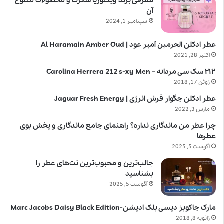
معرفی برند ویکتوریا سکرت و محصولات متنوع
آن
سپتامبر 1, 2024
عطر ادکلن الحرمین آمبر عود | Al Haramain Amber Oud
اکتبر 28, 2021
۲۱۲ سک سی مردانه – Carolina Herrera 212 s-xy Men
ژوئن 17, 2018
عطر ادکلن جگوار فرش انرژی | Jaguar Fresh Energy
مارس 3, 2022
چرا عطر من ماندگاری نداره؟ راهنمای جامع ماندگاری و پخش بوی
عطرها
آگوست 5, 2025
جالب‌ترین و محبوب‌ترین نت‌های عطر را
بشناسید
آگوست 5, 2025
مارک جاکوبز دیسی بلک ادیشن-Marc Jacobs Daisy Black Edition
ژانویه 8, 2018