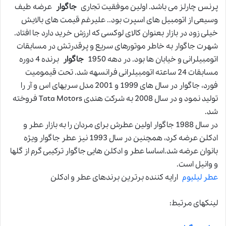
پرنس چارلز می باشد. اولین موفقیت تجاری
جاگوار
عرضه طیف
وسیعی از اتومبیل های اسپرت بود.. علیرغم قیمت های بالایش
خیلی زود در بازار بعنوان کالای لوکسی که ارزش خرید دارد جا افتاد.
شهرت جاگوار به خاطر موتورهای سریع و پرقدرتش در مسابقات
اتومبیلرانی و خیابان ها بود. در دهه 1950
جاگوار
برنده 4 دوره
مسابقات 24 ساعته اتومبیلرانی فرانسهه شد. تحت قیمومیت
فورد، جاگوار در سال های 1999 و 2001 مدل سریهای اس و آر را
تولید نمود و در سال 2008 به شرکت هندی Tata Motors فروخته
شد.
در سال 1988 جاگوار اولین عطرش برای مردان را به بازار عطر و
ادکلن عرضه کرد، همچنین در سال 1993 نیز عطر جاگوار ویژه
بانوان عرضه شد.اساسا عطر و ادکلن هایی جاگوار ترکیبی گرم از گلها
و وانیل است.
عطر لیلیوم
ارایه کننده برترین برندهای عطر و ادکلن
لینکهای مرتبط: