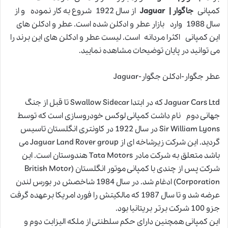
کمپانی
جاگوار | Jaguar
از سال 1922 شروع به کار نموده و از
سال 1988 وارد بازار عطر و ادکلن شده است. عطر و ادکلن های
این کمپانی اکثرا مردانه است. لیست عطر و ادکلن های این برند را
می توانید در پایان توضیحات مشاهده نمایید.
عطر جگوار-ادکلن جگوار-Jaguar
Jaguar Cars Ltd که در ابتدا Swallow Sidecar تا قبل از جنگ
جهانی دوم نام داشت کمپانی لوکس خودروسازی است که توسط
Sir William Lyons در سال 1922 در کاونتری انگلستان تاسیس
گردید. این شرکت زیرشاخه ای از Jaguar Land Rover group می
باشد متعلق به شرکت مادر Tata Motors هندوستان است. این
شرکت پس از چندی با کمپانی موتور انگلستان (British Motor
Corporation) ادغام شد. در سال 1984 شاخصش در بورس لندن
عرضه شد و تا سال 1987 که مالکیتش را فورد امریکا برعهده گرفت
جزو 100 شرکت برتر بریتانیا بود.
این کمپانی همچنین دارای حکم سلطنتی از ملکه الیزابت دوم و