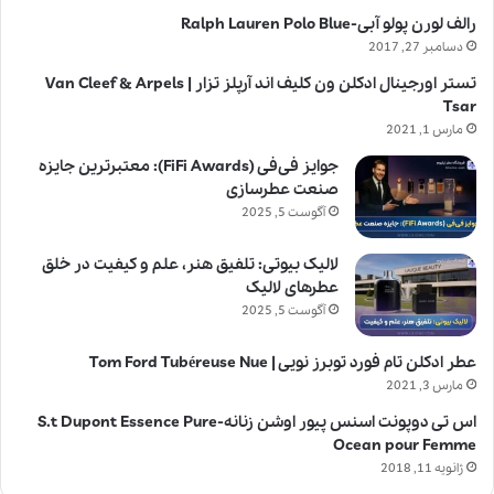
رالف لورن پولو آبی-Ralph Lauren Polo Blue
دسامبر 27, 2017
تستر اورجینال ادکلن ون کلیف اند آرپلز تزار | Van Cleef & Arpels
Tsar
مارس 1, 2021
جوایز فی‌فی (FiFi Awards): معتبرترین جایزه
صنعت عطرسازی
آگوست 5, 2025
لالیک بیوتی: تلفیق هنر، علم و کیفیت در خلق
عطرهای لالیک
آگوست 5, 2025
عطر ادکلن تام فورد توبرز نویی | Tom Ford Tubéreuse Nue
مارس 3, 2021
اس تی دوپونت اسنس پیور اوشن زنانه-S.t Dupont Essence Pure
Ocean pour Femme
ژانویه 11, 2018