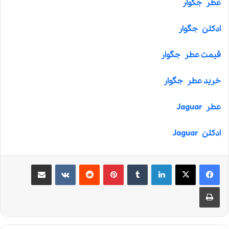
عطر جگوار
ادکلن جگوار
قیمت عطر جگوار
خرید عطر جگوار
عطر Jaguar
ادکلن Jaguar
لینکدین
‫تامبلر
‫پین‌ترست
‫رددیت
‫VKontakte
اشتراک گذاری از طریق ایمیل
چاپ