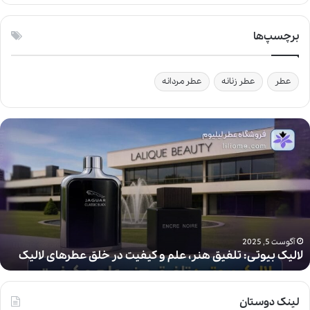
برچسپ‌ها
عطر
عطر زنانه
عطر مردانه
ل
ا
ل
ی
ک
ب
ی
و
ت
آگوست 5, 2025
لالیک بیوتی: تلفیق هنر، علم و کیفیت در خلق عطرهای لالیک
ی
:
ت
ل
لینک دوستان