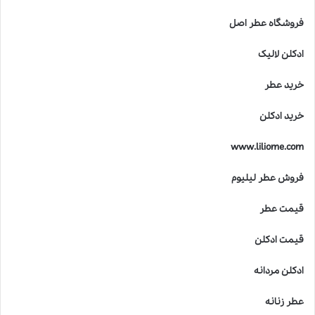
م
و
فروشگاه عطر اصل
ک
ی
ادکلن لالیک
ف
ی
خرید عطر
ت
د
خرید ادکلن
ر
خ
www.liliome.com
ل
ق
فروش عطر لیلیوم
ع
ط
قیمت عطر
ر
ه
ا
قیمت ادکلن
ی
ل
ادکلن مردانه
ا
ل
عطر زنانه
ی