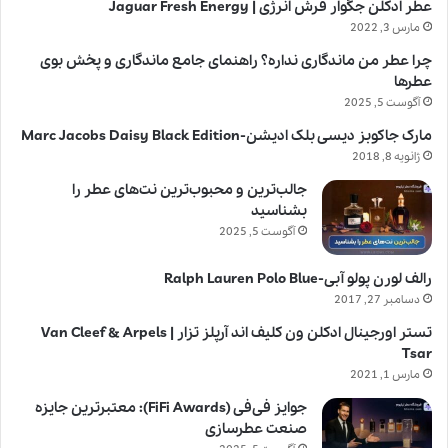
عطر ادکلن جگوار فرش انرژی | Jaguar Fresh Energy
مارس 3, 2022
چرا عطر من ماندگاری نداره؟ راهنمای جامع ماندگاری و پخش بوی
عطرها
آگوست 5, 2025
مارک جاکوبز دیسی بلک ادیشن-Marc Jacobs Daisy Black Edition
ژانویه 8, 2018
جالب‌ترین و محبوب‌ترین نت‌های عطر را
بشناسید
آگوست 5, 2025
رالف لورن پولو آبی-Ralph Lauren Polo Blue
دسامبر 27, 2017
تستر اورجینال ادکلن ون کلیف اند آرپلز تزار | Van Cleef & Arpels
Tsar
مارس 1, 2021
جوایز فی‌فی (FiFi Awards): معتبرترین جایزه
صنعت عطرسازی