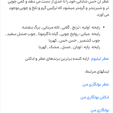
عطر آن حس شادابی خود را تا حدی از دست می دهد و کمی چوبی
تر و شیرینتر و گرمتر میشود که ترکیبی گرم و تلخ و چوبی بوجود
می آورد.
رایحه اولیه : ترنج , گلابی , لاله مردابی , برگ بنفشه
رایحه میانی : روایح چوبی , گیاه ناگارموتا , چوب صندل سفید ,
چوب کشمیر , خس خس , کهربا
رایحه پایه : لوبان , عسل , مشک , کهربا
عطر لیلیوم
ارایه کننده برترین برندهای عطر و ادکلن
لینکهای مرتبط:
عطر بولگاری من
ادکلن بولگاری من
بولگاری من