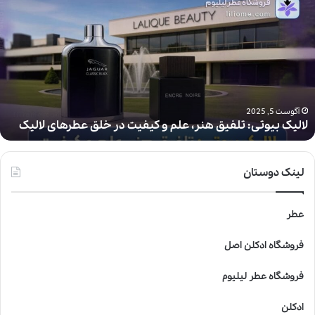
ا
ل
ی
ک
ب
ی
و
ت
آگوست 5, 2025
لالیک بیوتی: تلفیق هنر، علم و کیفیت در خلق عطرهای لالیک
ی
:
ت
ل
لینک دوستان
ف
ی
ق
عطر
ه
ن
فروشگاه ادکلن اصل
ر
،
فروشگاه عطر لیلیوم
ع
ل
ادکلن