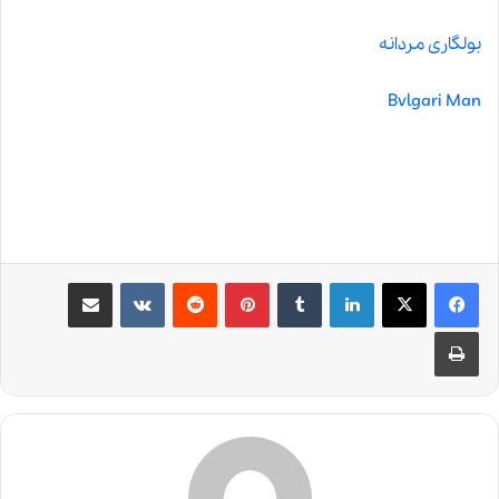
بولگاری مردانه
Bvlgari Man
لینکدین
‫تامبلر
‫پین‌ترست
‫رددیت
‫VKontakte
اشتراک گذاری از طریق ایمیل
چاپ