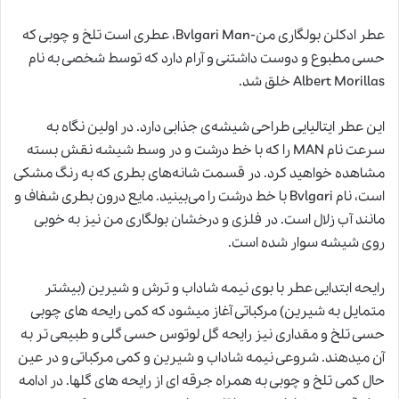
عطر ادکلن بولگاری من-Bvlgari Man، عطری است تلخ و چوبی که
حسی مطبوع و دوست داشتنی و آرام دارد که توسط شخصی به نام
Albert Morillas خلق شد.
این عطر ایتالیایی طراحی شیشه‌ی جذابی دارد. در اولین نگاه به
سرعت نام MAN را که با خط درشت و در وسط شیشه نقش بسته
مشاهده خواهید کرد. در قسمت شانه‌های بطری که به رنگ مشکی
است، نام Bvlgari با خط درشت را می‌بینید. مایع درون بطری شفاف و
مانند آب زلال است. در فلزی و درخشان بولگاری من نیز به خوبی
روی شیشه سوار شده است.
رایحه ابتدایی عطر با بوی نیمه شاداب و ترش و شیرین (بیشتر
متمایل به شیرین) مرکباتی آغاز میشود که کمی رایحه های چوبی
حسی تلخ و مقداری نیز رایحه گل لوتوس حسی گلی و طبیعی تر به
آن میدهند. شروعی نیمه شاداب و شیرین و کمی مرکباتی و در عین
حال کمی تلخ و چوبی به همراه جرقه ای از رایحه های گلها. در ادامه