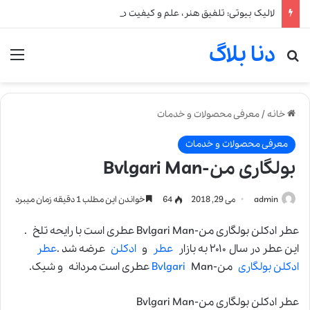
لالیک بیوتی: تلفیق هنر، علم و کیفیت در خلق عطرهای لالیک
دنا بلاگ
جستجو برای
من
خانه
/
معرفی محصولات و خدمات
معرفی محصولات و خدمات
بولگاری من-Bvlgari Man
admin
می 29, 2018
64
خواندن این مطلب 1 دقیقه زمان میبرد
عطر ادکلن بولگاری من-Bvlgari Man عطری است با رایحه تلخ .
این عطر در سال ۲۰۱۰ به بازار
عطر
و
ادکلن
عرضه شد .
عطر
ادکلن بولگاری
من-
Man عطری است مردانه و شیک.
Bvlgari
عطر ادکلن بولگاری من-Bvlgari Man