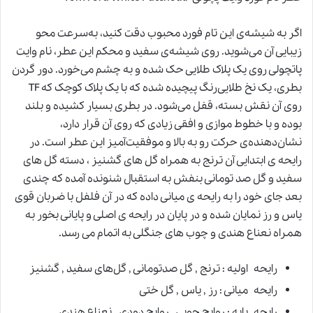
اگر به شیشه‌ی این تام فورد محبوب دقت کنید، به‌سرعت محو
زیبایی آن می‌شوید. روی شیشه‌ی سفید و محکم این عطر، نام وایت
پاتچولی روی یک پلاک طلایی حک شده و به چشم می‌خورد. دور گردن
بطری، یک نخ طلایی‌رنگ پیچیده شده که با یک پلاک کوچک که TF
روی آن نقش بسته، قفل می‌شود. در بطری بسیار کشیده و بلند
بوده و با خطوط موازی و افقی زیادی که روی آن قرار دارد،
نشان‌دهنده‌ی حرکت رو به بالا و موفقیت‌آمیز این عطر است. در
رایحه ی ابتدایی آن ترنج به همراه گل های گشنیز ، دسته گل های
سفید و گل صد تومانی بنفش به استقبال شنونده آمده که چندی
بعد جای خود را به رایحه ی میانی داده که در آن فلفل با ضربان قوی
یاس و رز نمایان شده و در پایان در رایحه ی اصلی و پایانی بخور به
همراه نعناع هندی و چوب های جنگلی به اتمام می رسد.
رایحه اولیه : ترنج , گل صدتومانی , گل‌های سفید , گشنیز
رایحه میانی : رز , یاس , گل ختی
رایحه پایه : روایح چوبی , روایح دودی , نعناع هندی