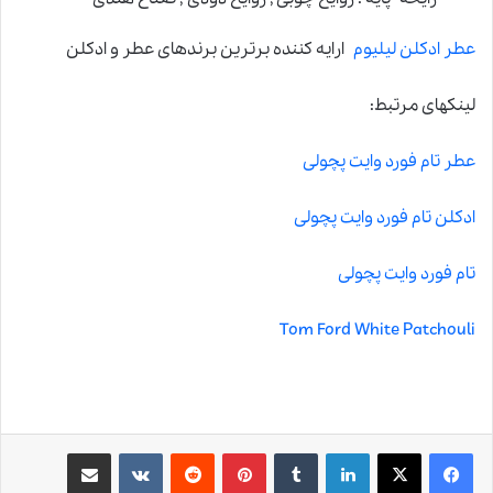
عطر ادکلن لیلیوم
ارایه کننده برترین برندهای عطر و ادکلن
لینکهای مرتبط:
عطر تام فورد وایت پچولی
ادکلن تام فورد وایت پچولی
تام فورد وایت پچولی
Tom Ford White Patchouli
لینکدین
‫تامبلر
‫پین‌ترست
‫رددیت
‫VKontakte
اشتراک گذاری از طریق ایمیل