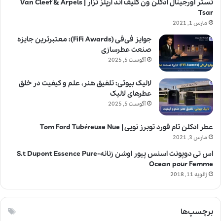
تستر اورجینال ادکلن ون کلیف اند آرپلز تزار | Van Cleef & Arpels
Tsar
مارس 1, 2021
جوایز فی‌فی (FiFi Awards): معتبرترین جایزه
صنعت عطرسازی
آگوست 5, 2025
لالیک بیوتی: تلفیق هنر، علم و کیفیت در خلق
عطرهای لالیک
آگوست 5, 2025
عطر ادکلن تام فورد توبرز نویی | Tom Ford Tubéreuse Nue
مارس 3, 2021
اس تی دوپونت اسنس پیور اوشن زنانه-S.t Dupont Essence Pure
Ocean pour Femme
ژانویه 11, 2018
برچسپ‌ها