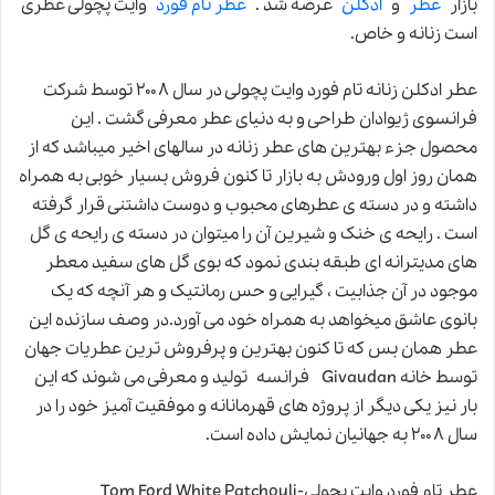
بازار
عطر
و
ادکلن
عرضه شد .
عطر تام فورد
وایت پچولی عطری
است زنانه و خاص.
عطر ادکلن زنانه تام فورد وایت پچولی در سال ۲۰۰۸ توسط شرکت
فرانسوی ژیوادان طراحی و به دنیای عطر معرفی گشت . این
محصول جزء بهترین های عطر زنانه در سالهای اخیر میباشد که از
همان روز اول ورودش به بازار تا کنون فروش بسیار خوبی به همراه
داشته و در دسته ی عطرهای محبوب و دوست داشتنی قرار گرفته
است . رایحه ی خنک و شیرین آن را میتوان در دسته ی رایحه ی گل
های مدیترانه ای طبقه بندی نمود که بوی گل های سفید معطر
موجود در آن جذابیت ، گیرایی و حس رمانتیک و هر آنچه که یک
بانوی عاشق میخواهد به همراه خود می آورد.در وصف سازنده این
عطر همان بس که تا کنون بهترین و پرفروش ترین عطریات جهان
توسط خانه Givaudan فرانسه تولید و معرفی می شوند که این
بار نیز یکی دیگر از پروژه های قهرمانانه و موفقیت آمیز خود را در
سال ۲۰۰۸ به جهانیان نمایش داده است.
عطر تام فورد وایت پچولی-Tom Ford White Patchouli