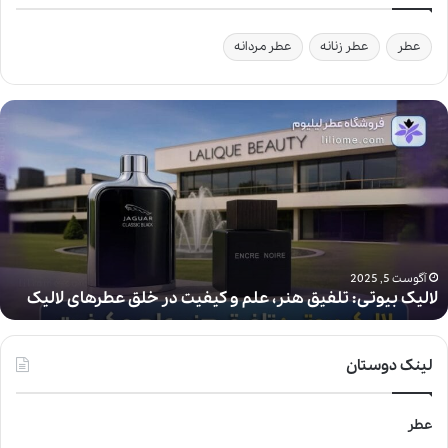
عطر
عطر زنانه
عطر مردانه
ل
ا
ل
ی
ک
ب
ی
و
ت
آگوست 5, 2025
لالیک بیوتی: تلفیق هنر، علم و کیفیت در خلق عطرهای لالیک
ی
:
ت
ل
لینک دوستان
ف
ی
ق
عطر
ه