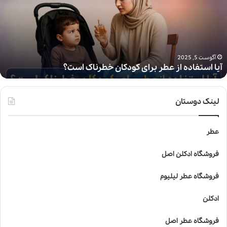
ا
س
ت
ف
ا
د
آگوست 5, 2025
آیا استفاده از عطر برای کودکان خطرناک است؟
ه
ا
ز
ع
لینک دوستان
ط
ر
ب
عطر
ر
ا
فروشگاه ادکلن اصل
ی
ک
فروشگاه عطر لیلیوم
و
د
ادکلن
ک
ا
فروشگاه عطر اصل