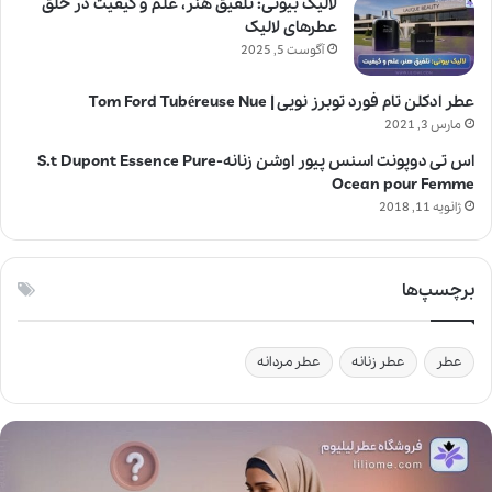
لالیک بیوتی: تلفیق هنر، علم و کیفیت در خلق
عطرهای لالیک
آگوست 5, 2025
عطر ادکلن تام فورد توبرز نویی | Tom Ford Tubéreuse Nue
مارس 3, 2021
اس تی دوپونت اسنس پیور اوشن زنانه-S.t Dupont Essence Pure
Ocean pour Femme
ژانویه 11, 2018
برچسپ‌ها
عطر
عطر زنانه
عطر مردانه
آ
ی
ا