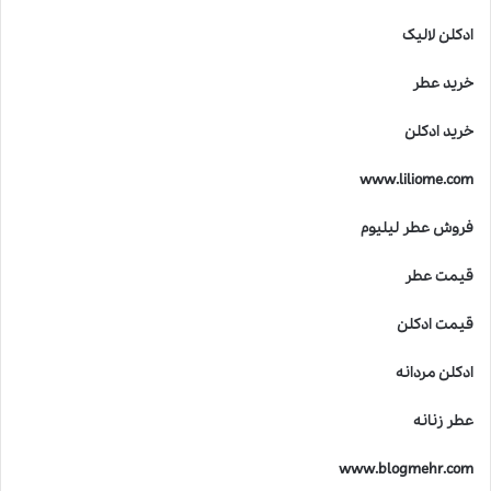
ن
خ
ادکلن لالیک
ط
ر
خرید عطر
ن
ا
خرید ادکلن
ک
ا
www.liliome.com
س
ت
فروش عطر لیلیوم
؟
قیمت عطر
قیمت ادکلن
ادکلن مردانه
عطر زنانه
www.blogmehr.com