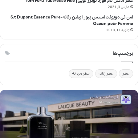
عطر ادکلن تام فورد توبرز نویی | Tom Ford Tubéreuse Nue
مارس 3, 2021
اس تی دوپونت اسنس پیور اوشن زنانه-S.t Dupont Essence Pure
Ocean pour Femme
ژانویه 11, 2018
برچسپ‌ها
عطر
عطر زنانه
عطر مردانه
ل
ا
ل
ی
ک
ب
ی