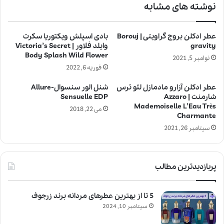
نوشته های مشابه
عطر ادکلن بروج گراویتی | Borouj
بادی اسپلش ویکتوریا سکرت
gravity
وایلد فلاور | Victoria’s Secret
Body Splash Wild Flower
نوامبر 5, 2021
فوریه 6, 2022
عطر ادکلن آزارو مادمازل لئو ترس
شنل الور سنسوال-Allure
شارمنت | Azzaro
Sensuelle EDP
Mademoiselle L’Eau Très
می 22, 2018
Charmante
سپتامبر 26, 2021
پربازدیدترین مطالب
5 تا از بهترین عطرهای مردانه برند زرجوف
سپتامبر 10, 2024