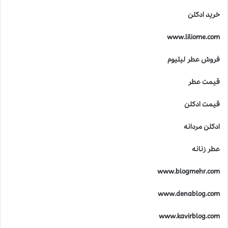
د
خرید ادکلن
ر
خ
www.liliome.com
ل
ق
فروش عطر لیلیوم
ع
ط
قیمت عطر
ر
ه
ا
قیمت ادکلن
ی
ل
ادکلن مردانه
ا
ل
عطر زنانه
ی
ک
www.blogmehr.com
www.denablog.com
www.kavirblog.com