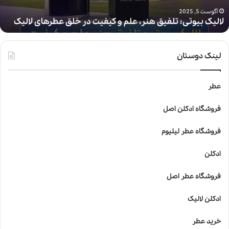
و
ت
آگوست 5, 2025
لالیک بیوتی: تلفیق هنر، علم و کیفیت در خلق عطرهای لالیک
ی
:
ت
ل
لینک دوستان
ف
ی
ق
عطر
ه
ن
فروشگاه ادکلن اصل
ر
،
فروشگاه عطر لیلیوم
ع
ل
ادکلن
م
و
فروشگاه عطر اصل
ک
ی
ادکلن لالیک
ف
ی
خرید عطر
ت