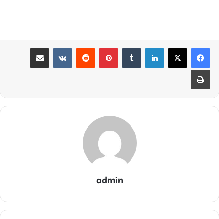
لینکدین
‫تامبلر
‫پین‌ترست
‫رددیت
‫VKontakte
اشتراک گذاری از طریق ایمیل
چاپ
admin