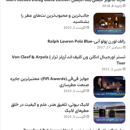
مارک جاکوبز دیسی بلک ادیشن-Marc Jacobs Daisy Black Edition
ژانویه 8, 2018
جالب‌ترین و محبوب‌ترین نت‌های عطر را
بشناسید
آگوست 5, 2025
رالف لورن پولو آبی-Ralph Lauren Polo Blue
دسامبر 27, 2017
تستر اورجینال ادکلن ون کلیف اند آرپلز تزار | Van Cleef & Arpels
Tsar
مارس 1, 2021
جوایز فی‌فی (FiFi Awards): معتبرترین جایزه
صنعت عطرسازی
آگوست 5, 2025
لالیک بیوتی: تلفیق هنر، علم و کیفیت در خلق
عطرهای لالیک
آگوست 5, 2025