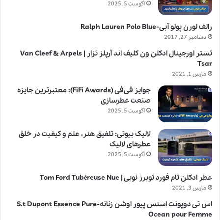
آگوست 5, 2025
رالف لورن پولو آبی-Ralph Lauren Polo Blue
دسامبر 27, 2017
تستر اورجینال ادکلن ون کلیف اند آرپلز تزار | Van Cleef & Arpels
Tsar
مارس 1, 2021
جوایز فی‌فی (FiFi Awards): معتبرترین جایزه
صنعت عطرسازی
آگوست 5, 2025
لالیک بیوتی: تلفیق هنر، علم و کیفیت در خلق
عطرهای لالیک
آگوست 5, 2025
عطر ادکلن تام فورد توبرز نویی | Tom Ford Tubéreuse Nue
مارس 3, 2021
اس تی دوپونت اسنس پیور اوشن زنانه-S.t Dupont Essence Pure
Ocean pour Femme