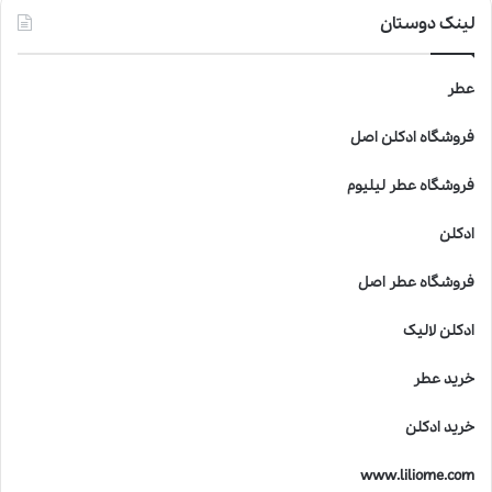
ل
لینک دوستان
ف
ی
ق
عطر
ه
ن
فروشگاه ادکلن اصل
ر
،
فروشگاه عطر لیلیوم
ع
ل
ادکلن
م
و
فروشگاه عطر اصل
ک
ی
ادکلن لالیک
ف
ی
خرید عطر
ت
د
خرید ادکلن
ر
خ
www.liliome.com
ل