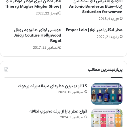
آنتونیو باندراس بلو سداکشن
عطر ادکلن تیری موگلر موگلر شو
زنانه-Antonio Banderas Blue
| Thierry Mugler Mugler Show
Seduction for women
آوریل 22, 2022
فوریه 4, 2018
عطر ادکلن امپر لولا | Emper Lola
جویسی کوتور هالیوود رویال-
Juicy Couture Hollywood
ژانویه 21, 2022
Royal
دسامبر 11, 2017
پربازدیدترین مطالب
5 تا از بهترین عطرهای مردانه برند زرجوف
سپتامبر 10, 2024
انواع عطر یارا از برند محبوب لطافه
سپتامبر 3, 2024