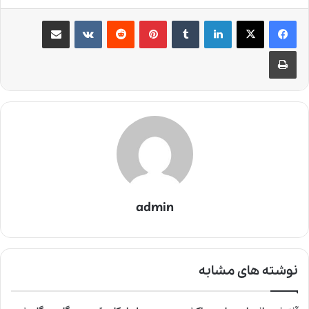
لینکدین
‫تامبلر
‫پین‌ترست
‫رددیت
‫VKontakte
اشتراک گذاری از طریق ایمیل
چاپ
admin
نوشته های مشابه