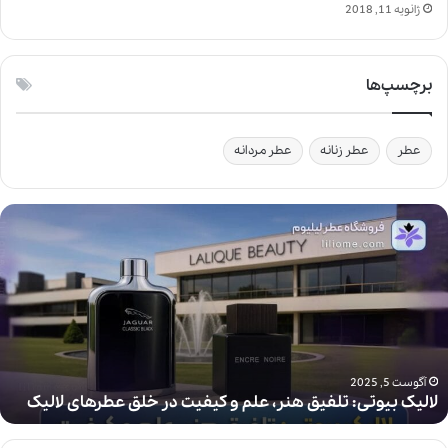
ژانویه 11, 2018
برچسپ‌ها
عطر
عطر زنانه
عطر مردانه
ل
ا
ل
ی
ک
ب
ی
و
ت
آگوست 5, 2025
لالیک بیوتی: تلفیق هنر، علم و کیفیت در خلق عطرهای لالیک
ی
:
ت