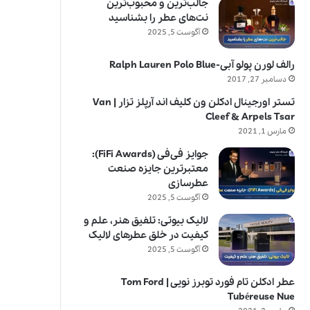
جالب‌ترین و محبوب‌ترین
نت‌های عطر را بشناسید
آگوست 5, 2025
رالف لورن پولو آبی-Ralph Lauren Polo Blue
دسامبر 27, 2017
تستر اورجینال ادکلن ون کلیف اند آرپلز تزار | Van
Cleef & Arpels Tsar
مارس 1, 2021
جوایز فی‌فی (FiFi Awards):
معتبرترین جایزه صنعت
عطرسازی
آگوست 5, 2025
لالیک بیوتی: تلفیق هنر، علم و
کیفیت در خلق عطرهای لالیک
آگوست 5, 2025
عطر ادکلن تام فورد توبرز نویی | Tom Ford
Tubéreuse Nue