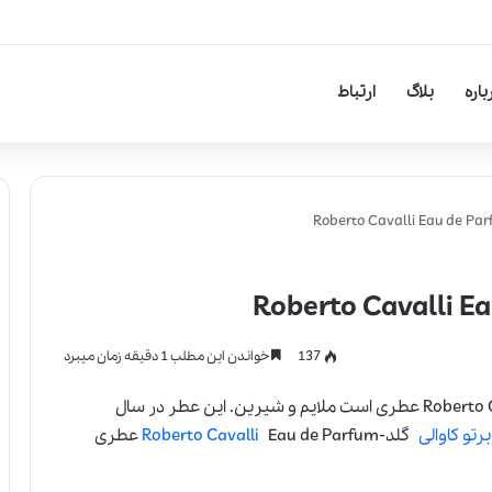
 هنر، علم و کیفیت در خلق عطرهای لالیک
باره
بلاگ
ارتباط
137
خواندن این مطلب 1 دقیقه زمان میبرد
عطر ادکلن روبرتو کاوالی گلد-Roberto Cavalli Eau de Parfum عطری است ملایم و شیرین. این عطر در سال
رتو کاوالی
گلد-
Roberto Cavalli
Eau de Parfum عطری