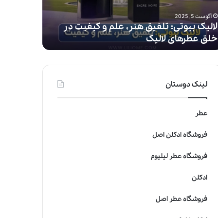
ف
آگوست 5, 2025
آگوست 5, 2025
ا
لالیک بیوتی: تلفیق هنر، علم و کیفیت در
آیا استفاد
د
خلق عطرهای لالیک
است؟
ه
ا
ز
ع
ط
لینک دوستان
ر
ب
ر
عطر
ا
ی
فروشگاه ادکلن اصل
ک
و
فروشگاه عطر لیلیوم
د
ک
ادکلن
ا
ن
فروشگاه عطر اصل
خ
ط