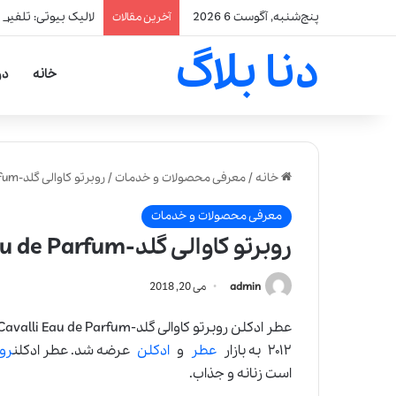
پنج‌شنبه, آگوست 6 2026
لالیک بیوتی: تلفیق
آخرین مقالات
دنا بلاگ
خانه
در
خانه
/
معرفی محصولات و خدمات
/
روبرتو کاوالی گلد-Roberto Cavalli Eau de Parfum
معرفی محصولات و خدمات
روبرتو کاوالی گلد-Roberto Cavalli Eau de Parfum
admin
می 20, 2018
۲۰۱۲ به بازار
عطر
و
ادکلن
عرضه شد. عطر ادکلن
روب
است زنانه و جذاب.