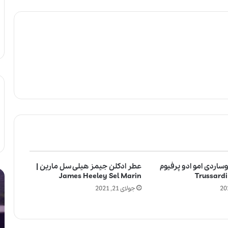
ساردی امو ادو پرفیوم
عطر ادکلن جیمز هیلی سل مارین |
چ
ل
James Heeley Sel Marin
ر
ا
جولای 21, 2021
ا
ل
ع
ی
ط
ک
ر
ب