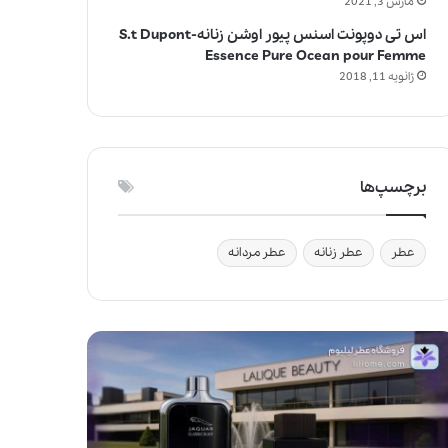
مارس 3, 2021
اس تی دوپونت اسنس پیور اوشن زنانه-S.t Dupont
Essence Pure Ocean pour Femme
ژانویه 11, 2018
برچسپ‌ها
عطر
عطر زنانه
عطر مردانه
آ
ی
ا
ا
س
ت