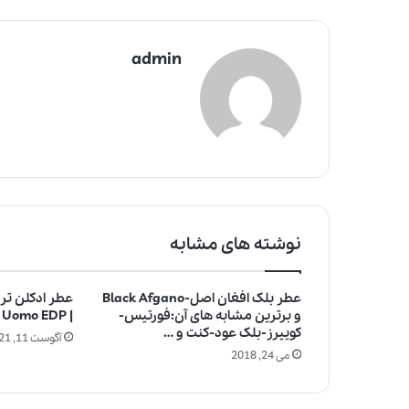
admin
نوشته های مشابه
عطر بلک افغان اصل-Black Afgano
عطر ادکلن ترو
ج
و برترین مشابه های آن:فورتیس-
| Trussardi Uomo EDP
ا
کوییرز-بلک عود-کنت و …
آگوست 11, 2021
ل
می 24, 2018
ب‌
ت
ر