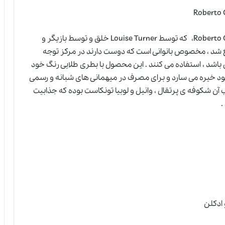
عطر ادکلن روبرتو کاوالی گلد-Roberto Cavalli Eau de Parfum، که توسط Louise Turner خلق و توسط بازیگر و
و موسیقی به نام Elisa Sednaouni تبلیغ شد ، مخصوص بانوانی است که دوست دارند در مرکز توجه
می باشد ، استفاده می کنند . این محصول با بطری طلایی رنگ خود
د خیره می سارد و برای مصرف در میهمانی های شبانه و رسمی
ن شکوفه ی پرتقال ، وانیل و لوبیا تونکاست بوده که جذابیت
.
 ادکلن