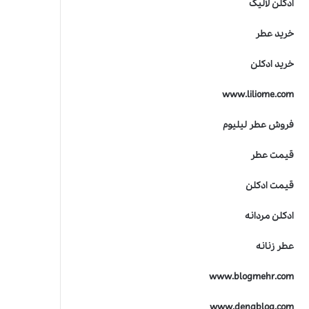
ادکلن لالیک
ر
ن
خرید عطر
ا
ک
خرید ادکلن
ا
س
www.liliome.com
ت
؟
فروش عطر لیلیوم
قیمت عطر
قیمت ادکلن
ادکلن مردانه
عطر زنانه
www.blogmehr.com
www.denablog.com