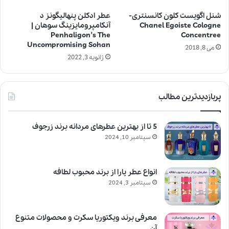
شنل اگویست کلون کانسنتری-
عطر ادکلن پنهالیگونز د
Chanel Egoiste Cologne
آنکامپرومایزینگ سوهان |
Penhaligon’s The
Concentree
Uncompromising Sohan
می 8, 2018
ژانویه 3, 2022
پربازدیدترین مطالب
5 تا از بهترین عطرهای مردانه برند زرجوف
سپتامبر 10, 2024
انواع عطر یارا از برند محبوب لطافه
سپتامبر 3, 2024
معرفی برند ویکتوریا سکرت و محصولات متنوع
آن