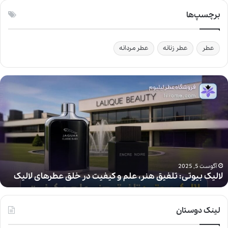
برچسپ‌ها
عطر
عطر زنانه
عطر مردانه
ل
ا
ل
ی
ک
ب
ی
و
ت
آگوست 5, 2025
لالیک بیوتی: تلفیق هنر، علم و کیفیت در خلق عطرهای لالیک
ی
:
ت
ل
لینک دوستان
ف