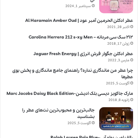
سپتامبر 1, 2024
عطر ادکلن الحرمین آمبر عود | Al Haramain Amber Oud
اکتبر 28, 2021
۲۱۲ سک سی مردانه – Carolina Herrera 212 s-xy Men
ژوئن 17, 2018
عطر ادکلن جگوار فرش انرژی | Jaguar Fresh Energy
مارس 3, 2022
چرا عطر من ماندگاری نداره؟ راهنمای جامع ماندگاری و پخش بوی
عطرها
آگوست 5, 2025
مارک جاکوبز دیسی بلک ادیشن-Marc Jacobs Daisy Black Edition
ژانویه 8, 2018
جالب‌ترین و محبوب‌ترین نت‌های عطر را
بشناسید
آگوست 5, 2025
رالف لورن پولو آبی-Ralph Lauren Polo Blue