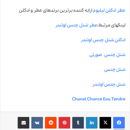
عطر ادکلن لیلیوم
ارایه کننده برترین برندهای عطر و ادکلن
لینکهای مرتبط:
عطر شنل چنس اوتندر
ادکلن شنل چنس اوتندر
شنل چنس صورتی
شنل چنس
شنل چنس اوتندر
Chanel Chance Eau Tendre
لینکدین
‫تامبلر
‫پین‌ترست
‫رددیت
‫VKontakte
اشتراک گذاری از طریق ایمیل
چاپ