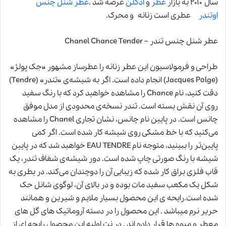
سال ۲۰۱۰ به بازار
عطر
و
ادکلن
عرضه شد .
عطر شنل چنس
اوتندر
عطری است زنانه و محرک.
عطر شنل چنس تندر – Chanel Chance Tender
طراحی و فرمولاسیون این عطر زنانه را عطرساز مشهور «جک پولژ»
(Jacques Polge) انجام داده است. اگر به شیشه‌ی «تندر» (Tendre)
دقت کنید، نام Chance را مشاهده خواهید کرد که با رنگ سفید
روی آن نقش بسته است. تندر نسخه‌ی محدودی از مدل موفق
چانس است. در پایین نام چانس، نشان تجاری Chanel را مشاهده
می‌کنید که با خط مشکی روی شیشه کار شده است. اگر کمی
پایین‌تر را ببینید، متوجه نام EAU TENDRE خواهید شد که در پایین
شیشه با رنگ صورتی چاپ شده است. دور شیشه‌ی شفاف تندر، یک
قاب فلزی براق کار شده که زیبایی آن را دوچندان می‌کند. در بطری به
شکل یک مکعب سفید مات بوده و در بالای آن، لوگوی شانل حک
شده است.رایحه ی این محصول بسیار ملایم و شیرین و همانند
حریر نرم میباشد . این محصول را در دسته آروماتیک های گل های
معطر و میوه ها قرار داده اند . در نت اولیه این محصول رایحه ای از