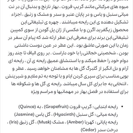
میوه های مرکباتی مانند گریپ فروت ، بهار نارنج و بدنبال آن در نت
میانی سنبل و یاس و در پایان عنبر و سدر و مشک و زنبق ، اجزاء
تشکیل دهنده ی این رایحه میباشند . چهره ی تبلیغاتی این
محصول زیگفرید آگرن و با عکسی از ژان پل گودن از سوی کمپین
تبلیغاتی این برند برای معرفی این عطر ارئه شد که پیام آن سفر در
زمان با این صورتی عاشق بود . این عطر در عین دوست داشتنی
بودن ، شخصیتی خجالتی را با خود داراست . بر روی الیاف تا چند روز
دوام خود را حفظ میکند و با استنشاق عمیق رایحه ی آن ، رایحه ای
آرام و دل انگیز از گلبرگ گل ها به مشامتان خواهد رسید . عطر و
بویی مناسب برای سپری کردن ایام و با توجه به تم ملایم و شیرینش
، انتخابی به جا برای کل سال میباشد .رایحه ی گل ها و شکوفه ها
برای استفاده در فصل بهار در مهمانیها و مراسم ویژه
رایحه ابتدایی : گریپ فروت (Grapefruit) ، به (Quince)
رایحه میانی : گل سنبل (Hyacinth) ، گل یاس (Jasmine)
رایحه پایانی : کهربا (Amber) ، مشک (Musk) ، گل زنبق (Iris) ،
درخت سدر (Cedar)