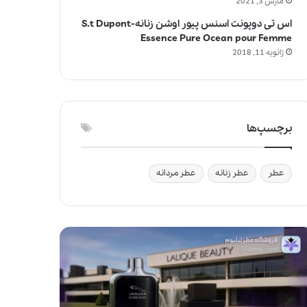
مارس 3, 2021
اس تی دوپونت اسنس پیور اوشن زنانه-S.t Dupont
Essence Pure Ocean pour Femme
ژانویه 11, 2018
برچسپ‌ها
عطر
عطر زنانه
عطر مردانه
ج
و
ا
ی
ز
ف