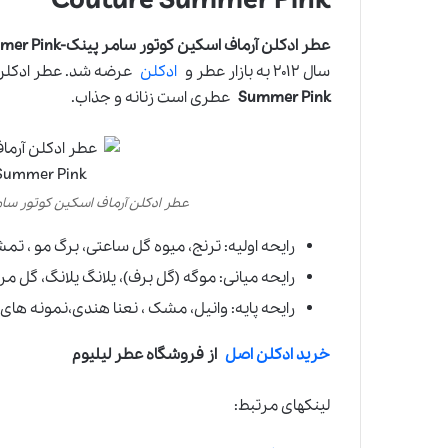
Couture Summer Pink
عطر ادکلن آرماف اسکین کوتور سامر پینک-Armaf Skin Couture Summer Pink
سال ۲۰۱۲ به بازار عطر و
ادکلن
عرضه شد. عطر ادکل
Summer Pink
عطری است زنانه و جذاب.
عطر ادکلن آرماف اسکین کوتور سامر پینک-ture Summer Pink
رایحه اولیه: ترنج، میوه گل ساعتی، برگ مو ، ت
رایحه میانی: موگه (گل برف)، یلانگ یلانگ، گل مر
رایحه پایه: وانیل، مشک ، نعنا هندی،نمونه های
خرید ادکلن اصل
از فروشگاه عطر لیلیوم
لینکهای مرتبط: