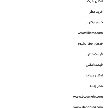
ادکلن لالیک
ت
ر
خرید عطر
ی
ن
خرید ادکلن
ج
ا
www.liliome.com
ی
ز
ه
فروش عطر لیلیوم
ص
ن
قیمت عطر
ع
ت
قیمت ادکلن
ع
ط
ادکلن مردانه
ر
س
عطر زنانه
ا
ز
www.blogmehr.com
ی
www.denablog.com