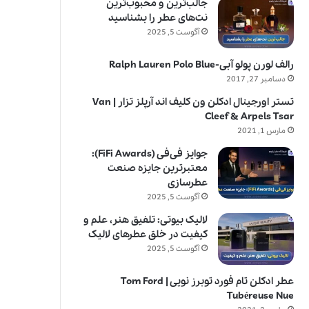
جالب‌ترین و محبوب‌ترین
نت‌های عطر را بشناسید
آگوست 5, 2025
رالف لورن پولو آبی-Ralph Lauren Polo Blue
دسامبر 27, 2017
تستر اورجینال ادکلن ون کلیف اند آرپلز تزار | Van
Cleef & Arpels Tsar
مارس 1, 2021
جوایز فی‌فی (FiFi Awards):
معتبرترین جایزه صنعت
عطرسازی
آگوست 5, 2025
لالیک بیوتی: تلفیق هنر، علم و
کیفیت در خلق عطرهای لالیک
آگوست 5, 2025
عطر ادکلن تام فورد توبرز نویی | Tom Ford
Tubéreuse Nue