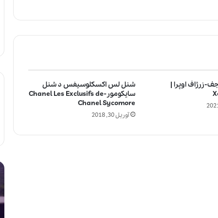
ف-زرژاف اوپرا |
شنل لس اکسکلوسیفس د شنل
X
سایکومور-Chanel Les Exclusifs de
Chanel Sycomore
آوریل 30, 2018
ل
آ
ا
ی
ل
ا
ی
ا
ک
س
ب
ت