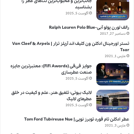
جالب‌ترین و محبوب‌ترین نت‌های عطر را
بشناسید
آگوست 5, 2025
رالف لورن پولو آبی-Ralph Lauren Polo Blue
دسامبر 27, 2017
تستر اورجینال ادکلن ون کلیف اند آرپلز تزار | Van Cleef & Arpels
Tsar
مارس 1, 2021
جوایز فی‌فی (FiFi Awards): معتبرترین جایزه
صنعت عطرسازی
آگوست 5, 2025
لالیک بیوتی: تلفیق هنر، علم و کیفیت در خلق
عطرهای لالیک
آگوست 5, 2025
عطر ادکلن تام فورد توبرز نویی | Tom Ford Tubéreuse Nue
مارس 3, 2021