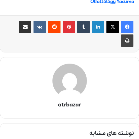
Olfattology Yacuma
لینکدین
‫تامبلر
‫پین‌ترست
‫رددیت
‫VKontakte
اشتراک گذاری از طریق ایمیل
چاپ
atrbazar
نوشته های مشابه