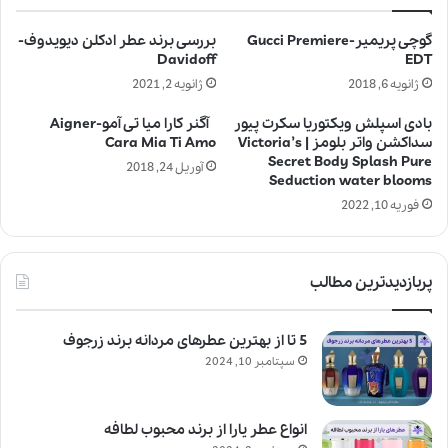
گوچی پریمیر-Gucci Premiere
بررسی برند عطر ادکلن دیویدوف-
Davidoff
EDT
ژانویه 6, 2018
ژانویه 2, 2021
بادی اسپلش ویکتوریا سکرت پیور
آگنر کارا میا تی آمو-Aigner
سداکشن واتر بلومز | Victoria’s
Cara Mia Ti Amo
Secret Body Splash Pure
آوریل 24, 2018
Seduction water blooms
فوریه 10, 2022
پربازدیدترین مطالب
5 تا از بهترین عطرهای مردانه برند زرجوف
سپتامبر 10, 2024
انواع عطر یارا از برند محبوب لطافه