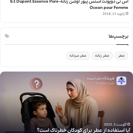
اس تی دوپونت اسنس پیور اوشن زنانه-S.t Dupont Essence Pure
Ocean pour Femme
ژانویه 11, 2018
برچسپ‌ها
عطر
عطر زنانه
عطر مردانه
آ
ی
ا
ا
س
ت
ف
ا
د
آگوست 5, 2025
آیا استفاده از عطر برای کودکان خطرناک است؟
ه