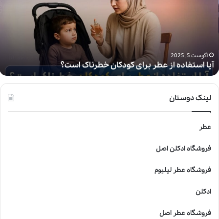
ا
س
ت
ف
ا
د
آگوست 5, 2025
آیا استفاده از عطر برای کودکان خطرناک است؟
ه
ا
ز
ع
لینک دوستان
ط
ر
ب
عطر
ر
ا
فروشگاه ادکلن اصل
ی
ک
فروشگاه عطر لیلیوم
و
د
ادکلن
ک
ا
فروشگاه عطر اصل