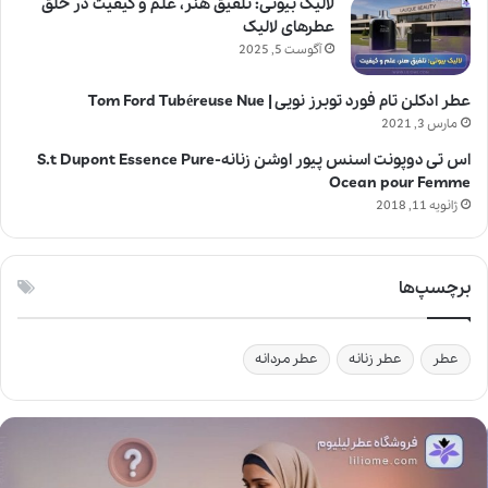
لالیک بیوتی: تلفیق هنر، علم و کیفیت در خلق
عطرهای لالیک
آگوست 5, 2025
عطر ادکلن تام فورد توبرز نویی | Tom Ford Tubéreuse Nue
مارس 3, 2021
اس تی دوپونت اسنس پیور اوشن زنانه-S.t Dupont Essence Pure
Ocean pour Femme
ژانویه 11, 2018
برچسپ‌ها
عطر
عطر زنانه
عطر مردانه
آ
ی
ا