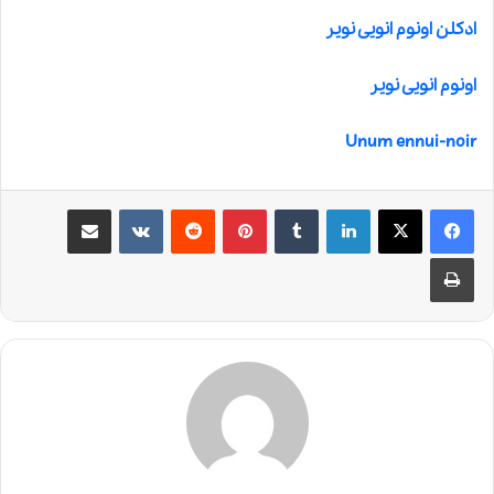
ادکلن اونوم انویی نویر
اونوم انویی نویر
Unum ennui-noir
لینکدین
‫تامبلر
‫پین‌ترست
‫رددیت
‫VKontakte
اشتراک گذاری از طریق ایمیل
چاپ