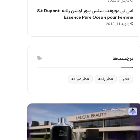
مارس 3, 2021
اس تی دوپونت اسنس پیور اوشن زنانه-S.t Dupont
Essence Pure Ocean pour Femme
ژانویه 11, 2018
برچسپ‌ها
عطر
عطر زنانه
عطر مردانه
ج
و
ا
ی
ز
ف