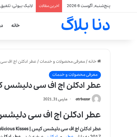
پنج‌شنبه, آگوست 6 2026
لالیک بیوتی: تلفیق
آخرین مقالات
دنا بلاگ
خانه
در
خانه
/
معرفی محصولات و خدمات
/
عطر ادکلن اچ اف سی دلیشس کیس 
معرفی محصولات و خدمات
عطر ادکلن اچ اف سی دلیشس کیس | cious Kisses
atrbazar
مارس 31, 2021
عطر ادکلن اچ اف سی دلیشس کیس | us Kisses
عطر ادکلن اچ اف سی دلیشس کیس | HFC Delicious Kisses
2017 به بازار
عطر
و
ادکلن
عرضه شد.
عطر ادکلن اچ اف