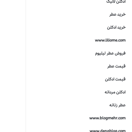
ادکلن لالیک
ت
ر
خرید عطر
ی
ن
خرید ادکلن
ج
ا
www.liliome.com
ی
ز
ه
فروش عطر لیلیوم
ص
ن
قیمت عطر
ع
ت
قیمت ادکلن
ع
ط
ادکلن مردانه
ر
س
عطر زنانه
ا
ز
www.blogmehr.com
ی
www.denablog.com