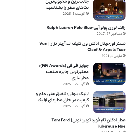
جالب‌ترین و محبوب‌ترین
نت‌های عطر را بشناسید
آگوست 5, 2025
رالف لورن پولو آبی-Ralph Lauren Polo Blue
دسامبر 27, 2017
تستر اورجینال ادکلن ون کلیف اند آرپلز تزار | Van
Cleef & Arpels Tsar
مارس 1, 2021
جوایز فی‌فی (FiFi Awards):
معتبرترین جایزه صنعت
عطرسازی
آگوست 5, 2025
لالیک بیوتی: تلفیق هنر، علم و
کیفیت در خلق عطرهای لالیک
آگوست 5, 2025
عطر ادکلن تام فورد توبرز نویی | Tom Ford
Tubéreuse Nue