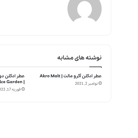
نوشته های مشابه
عطر ادکلن آکرو مالت | Akro Malt
عطر ادکلن دول
| Dolce Gabbana Dolce Garden
نوامبر 2, 2021
فوریه 17, 2022
چ
ر
ا
ع
ط
ر