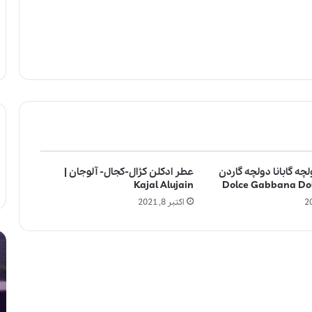
چه گابانا دولچه گاردن
عطر ادکلن کژال-کجال- آلوجان |
Kajal Alujain
اکتبر 8, 2021
ل
آ
ا
ی
ل
ا
ی
ا
ک
س
ب
ت