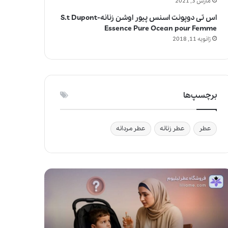
مارس 3, 2021
اس تی دوپونت اسنس پیور اوشن زنانه-S.t Dupont
Essence Pure Ocean pour Femme
ژانویه 11, 2018
برچسپ‌ها
عطر
عطر زنانه
عطر مردانه
ج
و
ا
ی
ز
ف