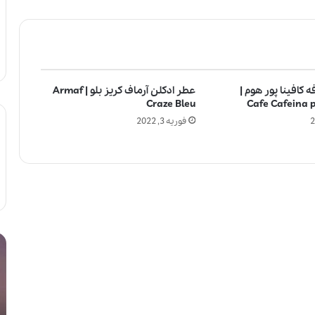
 کافینا پور هوم |
عطر ادکلن آرماف کریز بلو | Armaf
Craze Bleu
Cafe Cafeina
فوریه 3, 2022
ل
آ
ا
ی
ل
ا
ی
ا
ک
س
ب
ت