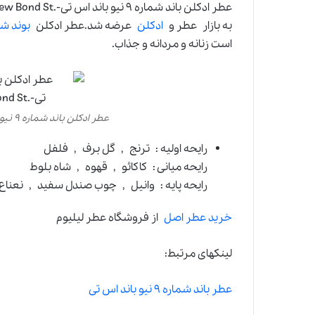
به بازار عطر و
ادکلن
عرضه شد.عطر ادکلن
بوند شم
است زنانه و مردانه و جذاب.
عطر ادکلن باند شماره ۹ نیو باند اس تی-.Bond No 9 New Bond St
رایحه اولیه : ترنج , گل برف , فلفل
رایحه میانی : کاکائو , قهوه , شاه بلوط
رایحه پایه : وانیل , چوب صندل سفید , نعناع
خرید عطر اصل
از فروشگاه عطر لیلیوم
لینکهای مرتبط:
عطر باند شماره ۹ نیو باند اس تی