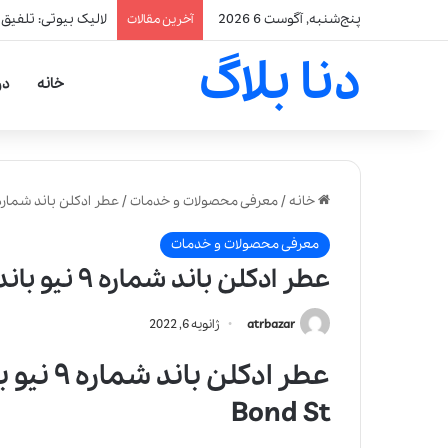
پنج‌شنبه, آگوست 6 2026
لالیک بیوتی: تلفیق
آخرین مقالات
دنا بلاگ
خانه
در
خانه
/
معرفی محصولات و خدمات
/
عطر ادکلن باند شماره ۹ نیو باند اس تی | .d No 9 New Bond St
معرفی محصولات و خدمات
عطر ادکلن باند شماره ۹ نیو باند اس تی | .Bond No 9 New Bond St
atrbazar
ژانویه 6, 2022
Bond St