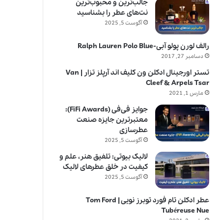
جالب‌ترین و محبوب‌ترین
نت‌های عطر را بشناسید
آگوست 5, 2025
رالف لورن پولو آبی-Ralph Lauren Polo Blue
دسامبر 27, 2017
تستر اورجینال ادکلن ون کلیف اند آرپلز تزار | Van
Cleef & Arpels Tsar
مارس 1, 2021
جوایز فی‌فی (FiFi Awards):
معتبرترین جایزه صنعت
عطرسازی
آگوست 5, 2025
لالیک بیوتی: تلفیق هنر، علم و
کیفیت در خلق عطرهای لالیک
آگوست 5, 2025
عطر ادکلن تام فورد توبرز نویی | Tom Ford
Tubéreuse Nue