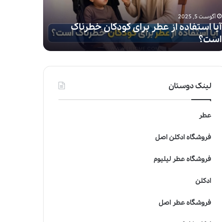
ی‌
آگوست 5, 2025
آگوست 5, 2025
ف
آیا استفاده از عطر برای کودکان خطرناک
ی
است؟
صنعت عط
(
F
i
F
i
لینک دوستان
A
w
a
عطر
r
d
فروشگاه ادکلن اصل
s
)
فروشگاه عطر لیلیوم
:
م
ادکلن
ع
ت
فروشگاه عطر اصل
ب
ر