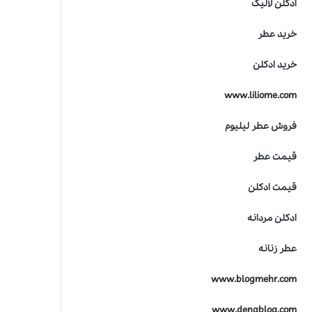
ادکلن لالیک
ت
ر
خرید عطر
ی
ن
خرید ادکلن
ج
ا
www.liliome.com
ی
ز
ه
فروش عطر لیلیوم
ص
ن
قیمت عطر
ع
ت
قیمت ادکلن
ع
ط
ادکلن مردانه
ر
س
عطر زنانه
ا
ز
www.blogmehr.com
ی
www.denablog.com