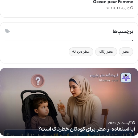
Ocean pour Femme
ژانویه 11, 2018
برچسپ‌ها
عطر
عطر زنانه
عطر مردانه
آ
ی
ا
ا
س
ت
ف
ا
د
آگوست 5, 2025
آیا استفاده از عطر برای کودکان خطرناک است؟
ه
ا