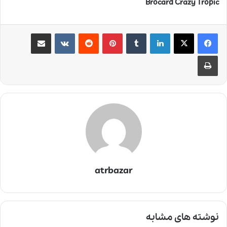
Brocard Crazy Tropic
لینکدین
‫تامبلر
‫پین‌ترست
‫رددیت
‫VKontakte
اشتراک گذاری از طریق ایمیل
چاپ
atrbazar
نوشته های مشابه