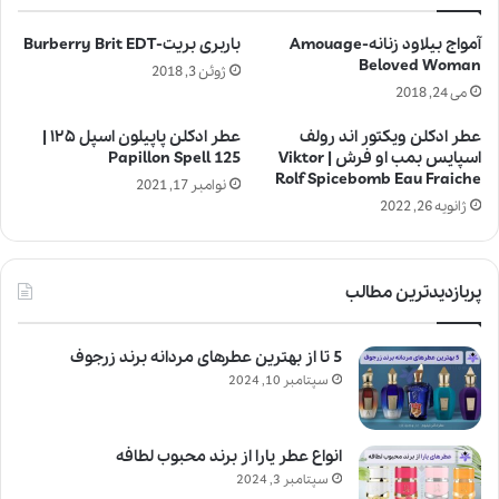
آمواج بیلاود زنانه-Amouage
باربری بریت-Burberry Brit EDT
Beloved Woman
ژوئن 3, 2018
می 24, 2018
عطر ادکلن ویکتور اند رولف
عطر ادکلن پاپیلون اسپل ۱۲۵ |
اسپایس بمب او فرش | Viktor
Papillon Spell 125
Rolf Spicebomb Eau Fraiche
نوامبر 17, 2021
ژانویه 26, 2022
پربازدیدترین مطالب
5 تا از بهترین عطرهای مردانه برند زرجوف
سپتامبر 10, 2024
انواع عطر یارا از برند محبوب لطافه
سپتامبر 3, 2024