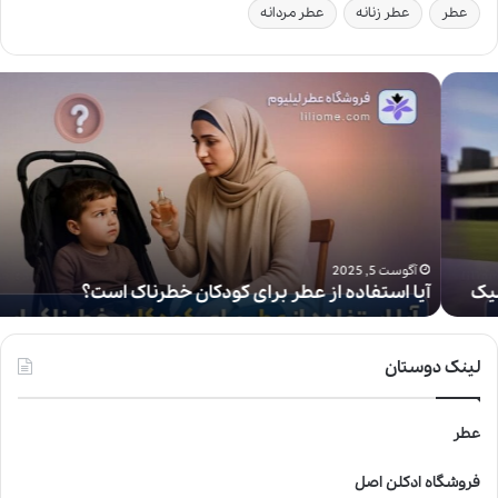
عطر
عطر زنانه
عطر مردانه
آ
ی
ا
ا
س
ت
ف
ا
د
آگوست 5, 2025
آیا استفاده از عطر برای کودکان خطرناک است؟
ه
ا
ز
ع
لینک دوستان
ط
ر
ب
عطر
ر
ا
فروشگاه ادکلن اصل