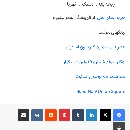
رایحه پایه : مشک , کهربا
خرید عطر اصل
از فروشگاه عطر لیلیوم
لینکهای مرتبط:
عطر باند شماره ۹ یونیون اسکوئر
ادکلن بوند شماره ۹ یونیون اسکوار
باند شماره ۹ یونیون اسکوئر
Bond No 9 Union Square
لینکدین
‫تامبلر
‫پین‌ترست
‫رددیت
‫VKontakte
اشتراک گذاری از طریق ایمیل
چاپ