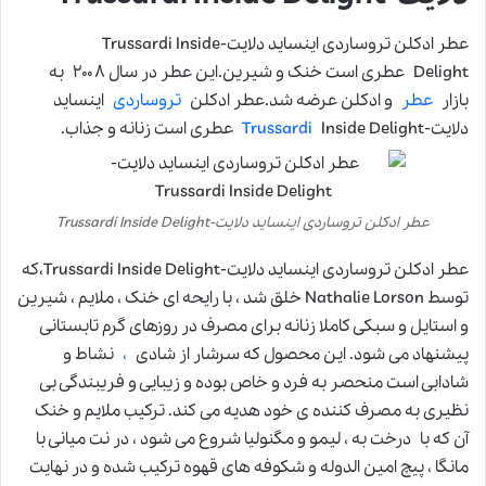
عطر ادکلن تروساردی اینساید دلایت-Trussardi Inside
Delight عطری است خنک و شیرین.این عطر در سال ۲۰۰۸ به
بازار
عطر
و ادکلن عرضه شد.عطر ادکلن
تروساردی
اینساید
دلایت-
Inside Delight عطری است زنانه و جذاب.
Trussardi
عطر ادکلن تروساردی اینساید دلایت-Trussardi Inside Delight
عطر ادکلن تروساردی اینساید دلایت-Trussardi Inside Delight،که
توسط Nathalie Lorson خلق شد ، با رایحه ای خنک ، ملایم ، شیرین
و استایل و سبکی کاملا زنانه برای مصرف در روزهای گرم تابستانی
پیشنهاد می شود. این محصول که سرشار از شادی
،
نشاط و
شادابی است منحصر به فرد و خاص بوده و زیبایی و فریبندگی بی
نظیری به مصرف کننده ی خود هدیه می کند. ترکیب ملایم و خنک
آن که با درخت به ، لیمو و مگنولیا شروع می شود ، در نت میانی با
مانگا ، پیچ امین الدوله و شکوفه های قهوه ترکیب شده و در نهایت