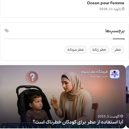
Ocean pour Femme
ژانویه 11, 2018
برچسپ‌ها
عطر
عطر زنانه
عطر مردانه
آ
ی
ا
ا
س
ت
ف
ا
د
آگوست 5, 2025
آیا استفاده از عطر برای کودکان خطرناک است؟
ه
ا