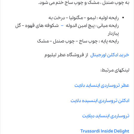
به چوب صندل ، مشک و چوب ساج ختم می شود.
رایحه اولیه : لیمو – مگنولیا – درخت به
رایحه میانی : پیچ امین الدوله
–
شکوفه های قهوه – گل
پیازدار
رایحه پایه : چوب ساج – چوب صندل – مشک
خرید ادکلن اورجینال
از فروشگاه عطر لیلیوم
لینکهای مرتبط:
عطر تروساردی اینساید دلایت
ادکلن تروساردی اینسیده دلایت
تروساردی اینساید دیلایت
Trussardi Inside Delight