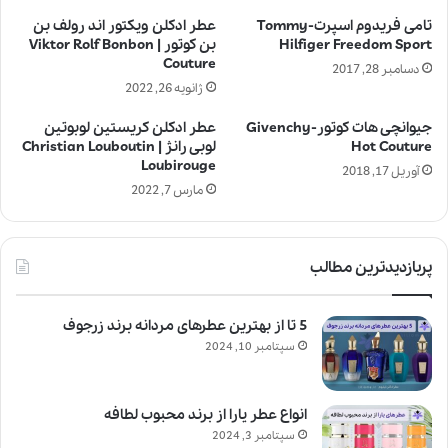
تامی فریدوم اسپرت-Tommy
عطر ادکلن ویکتور اند رولف بن
Hilfiger Freedom Sport
بن کوتور | Viktor Rolf Bonbon
Couture
دسامبر 28, 2017
ژانویه 26, 2022
جیوانچی هات کوتور-Givenchy
عطر ادکلن کریستین لوبوتین
Hot Couture
لوبی رانژ | Christian Louboutin
Loubirouge
آوریل 17, 2018
مارس 7, 2022
پربازدیدترین مطالب
5 تا از بهترین عطرهای مردانه برند زرجوف
سپتامبر 10, 2024
انواع عطر یارا از برند محبوب لطافه
سپتامبر 3, 2024