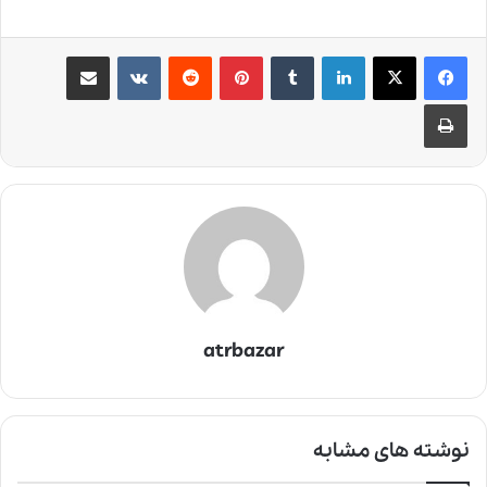
لینکدین
‫تامبلر
‫پین‌ترست
‫رددیت
‫VKontakte
اشتراک گذاری از طریق ایمیل
چاپ
atrbazar
نوشته های مشابه