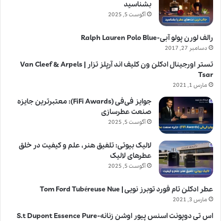
بشناسید
آگوست 5, 2025
رالف لورن پولو آبی-Ralph Lauren Polo Blue
دسامبر 27, 2017
تستر اورجینال ادکلن ون کلیف اند آرپلز تزار | Van Cleef & Arpels
Tsar
مارس 1, 2021
جوایز فی‌فی (FiFi Awards): معتبرترین جایزه
صنعت عطرسازی
آگوست 5, 2025
لالیک بیوتی: تلفیق هنر، علم و کیفیت در خلق
عطرهای لالیک
آگوست 5, 2025
عطر ادکلن تام فورد توبرز نویی | Tom Ford Tubéreuse Nue
مارس 3, 2021
اس تی دوپونت اسنس پیور اوشن زنانه-S.t Dupont Essence Pure