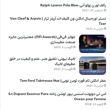
رالف لورن پولو آبی-Ralph Lauren Polo Blue
دسامبر 27, 2017
تستر اورجینال ادکلن ون کلیف اند آرپلز تزار | Van Cleef & Arpels
Tsar
مارس 1, 2021
جوایز فی‌فی (FiFi Awards): معتبرترین جایزه
صنعت عطرسازی
آگوست 5, 2025
لالیک بیوتی: تلفیق هنر، علم و کیفیت در خلق
عطرهای لالیک
آگوست 5, 2025
عطر ادکلن تام فورد توبرز نویی | Tom Ford Tubéreuse Nue
مارس 3, 2021
اس تی دوپونت اسنس پیور اوشن زنانه-S.t Dupont Essence Pure
Ocean pour Femme
ژانویه 11, 2018