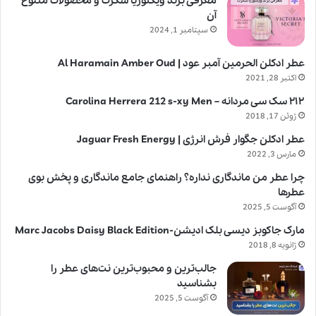
معرفی برند ویکتوریا سکرت و محصولات متنوع
آن
سپتامبر 1, 2024
عطر ادکلن الحرمین آمبر عود | Al Haramain Amber Oud
اکتبر 28, 2021
۲۱۲ سک سی مردانه – Carolina Herrera 212 s-xy Men
ژوئن 17, 2018
عطر ادکلن جگوار فرش انرژی | Jaguar Fresh Energy
مارس 3, 2022
چرا عطر من ماندگاری نداره؟ راهنمای جامع ماندگاری و پخش بوی
عطرها
آگوست 5, 2025
مارک جاکوبز دیسی بلک ادیشن-Marc Jacobs Daisy Black Edition
ژانویه 8, 2018
جالب‌ترین و محبوب‌ترین نت‌های عطر را
بشناسید
آگوست 5, 2025