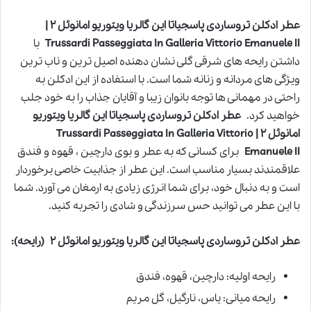
عطر ادکلن تروساردی پاسجیاتا این گالریا ویتوریو امانوئل ۲ |
Trussardi Passeggiata In Galleria Vittorio Emanuele II
با
داشتن رایحه های شرقی گلی نشان دهنده اصیل ترین و ناب ترین
ویژگی های مردانه و زنانه شما است. با استفاده از این ادکلن به
راحتی در مهمانی ها توجه بانوان زیبا و آقایان جذاب را به خود جلب
خواهید کرد.
عطر ادکلن تروساردی پاسجیاتا این گالریا ویتوریو
امانوئل ۲ | Trussardi Passeggiata In Galleria Vittorio
Emanuele II
برای کسانی که به عطر و بوی دارچین ، قهوه و فندق
علاقمندند بسیار مناسب است. این عطر از جذابیت خاصی برخوردار
است و به دنبال خود، برای شما انرژی زیادی به ارمغان می آورد. شما
با این عطر می توانید حس سرزندگی و شادی را تجربه کنید.
عطر ادکلن تروساردی پاسجیاتا این گالریا ویتوریو امانوئل ۲
(رایحه):
رایحه اولیه: دارچین، قهوه، فندق
رایحه میانی: یاس، نارگیل، گل مریم