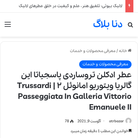
آیا استفاده از عطر برای کودکان خطرناک است؟
دنا بلاگ
جستجو برای
من
خانه
/
معرفی محصولات و خدمات
معرفی محصولات و خدمات
عطر ادکلن تروساردی پاسجیاتا این
گالریا ویتوریو امانوئل ۲ | Trussardi
Passeggiata In Galleria Vittorio
Emanuele II
atrbazar
آگوست 9, 2021
78
خواندن این مطلب 1 دقیقه زمان میبرد