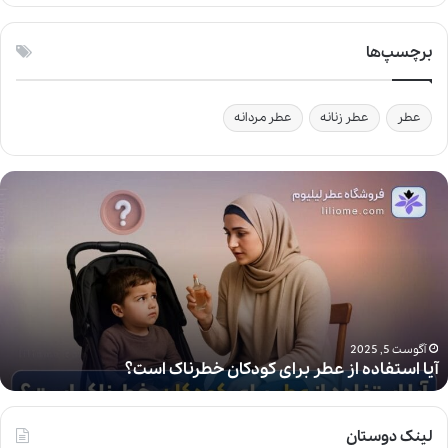
برچسپ‌ها
عطر
عطر زنانه
عطر مردانه
آ
ی
ا
ا
س
ت
ف
ا
د
آگوست 5, 2025
آیا استفاده از عطر برای کودکان خطرناک است؟
ه
ا
ز
ع
لینک دوستان