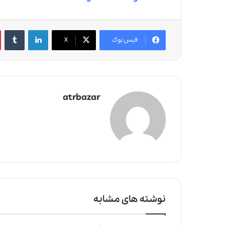
لینکدین
‫تامبلر
فیس بوک
X
atrbazar
نوشته های مشابه