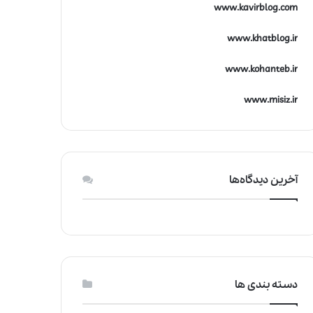
www.kavirblog.com
ر
ه
www.khatblog.ir
ا
www.kohanteb.ir
www.misiz.ir
آخرین دیدگاه‌ها
دسته بندی ها