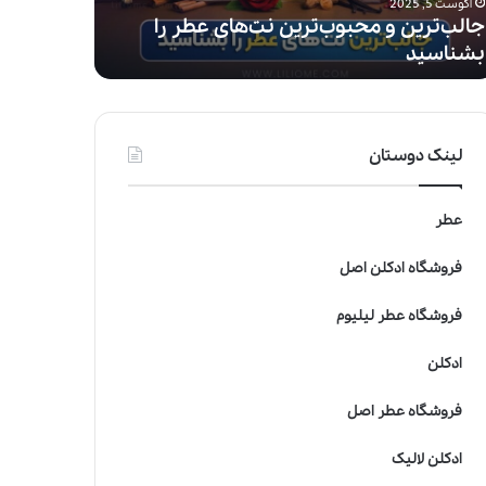
آگوست 5, 2025
آگوست 5, 2025
ن
جالب‌ترین و محبوب‌ترین نت‌های عطر را
چرا عطر م
م
بشناسید
ماندگاری 
ا
ن
د
گ
ا
لینک دوستان
ر
ی
ن
عطر
د
ا
فروشگاه ادکلن اصل
ر
ه
فروشگاه عطر لیلیوم
؟
ر
ادکلن
ا
ه
فروشگاه عطر اصل
ن
م
ادکلن لالیک
ا