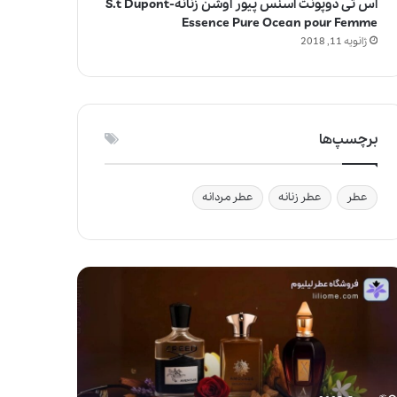
اس تی دوپونت اسنس پیور اوشن زنانه-S.t Dupont
Essence Pure Ocean pour Femme
ژانویه 11, 2018
برچسپ‌ها
عطر
عطر زنانه
عطر مردانه
چ
ر
ا
ع
ط
ر
م