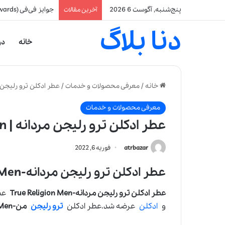
پنج‌شنبه, آگوست 6 2026
جوایز فی‌فی (FiFi Awards): معتبرترین جایزه صنعت عطرسازی
آخرین مقالات
دنا بلاگ
خانه
در
خانه
/
معرفی محصولات و خدمات
/
عطر ادکلن ترو رلیجن مردانه |  Men
معرفی محصولات و خدمات
عطر ادکلن ترو رلیجن مردانه | True Religion Men
atrbazar
فوریه 6, 2022
عطر ادکلن ترو رلیجن مردانه-True Religion Men
عطر ادکلن ترو رلیجن مردانه-True Religion Men
و
ادکلن
عرضه شد.عطر ادکلن
ترو رلیجن
من-
 Men