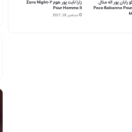
 رابان پور اله متال
زارا نایت پور هوم ۲-Zara Night
| Paco Rabanne Pour Elle
Pour Homme II
M
دسامبر 18, 2017
ج
ج
و
ا
ا
ل
ی
ب‌
ز
ت
ف
ر
ی‌
ی