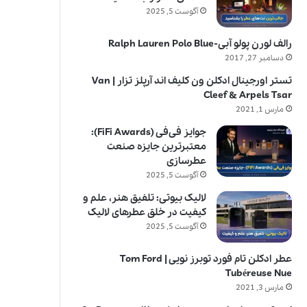
آگوست 5, 2025
رالف لورن پولو آبی-Ralph Lauren Polo Blue
دسامبر 27, 2017
تستر اورجینال ادکلن ون کلیف اند آرپلز تزار | Van
Cleef & Arpels Tsar
مارس 1, 2021
جوایز فی‌فی (FiFi Awards):
معتبرترین جایزه صنعت
عطرسازی
آگوست 5, 2025
لالیک بیوتی: تلفیق هنر، علم و
کیفیت در خلق عطرهای لالیک
آگوست 5, 2025
عطر ادکلن تام فورد توبرز نویی | Tom Ford
Tubéreuse Nue
مارس 3, 2021