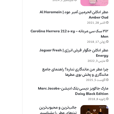
سپتامبر 1, 2024
عطر ادکلن الحرمین آمبر عود | Al Haramain
Amber Oud
اکتبر 28, 2021
۲۱۲ سک سی مردانه – Carolina Herrera 212 s-xy
Men
ژوئن 17, 2018
عطر ادکلن جگوار فرش انرژی | Jaguar Fresh
Energy
مارس 3, 2022
چرا عطر من ماندگاری نداره؟ راهنمای جامع
ماندگاری و پخش بوی عطرها
آگوست 5, 2025
مارک جاکوبز دیسی بلک ادیشن-Marc Jacobs
Daisy Black Edition
ژانویه 8, 2018
جالب‌ترین و محبوب‌ترین
نت‌های عطر را بشناسید