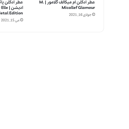
عطر ادکلن ام میکالف گلامور | M.
عطر ادکلن پاکو
Micallef Glamour
ادیشن 
etal Edition
جولای 16, 2021
می 15, 2021
آ
ی
ا
ا
س
ت
ف