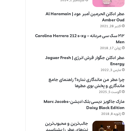
سپتامبر 1, 2024
عطر ادکلن الحرمین آمبر عود | Al Haramain
Amber Oud
اکتبر 28, 2021
۲۱۲ سک سی مردانه – Carolina Herrera 212 s-xy
Men
ژوئن 17, 2018
عطر ادکلن جگوار فرش انرژی | Jaguar Fresh
Energy
مارس 3, 2022
چرا عطر من ماندگاری نداره؟ راهنمای جامع
ماندگاری و پخش بوی عطرها
آگوست 5, 2025
مارک جاکوبز دیسی بلک ادیشن-Marc Jacobs
Daisy Black Edition
ژانویه 8, 2018
جالب‌ترین و محبوب‌ترین
نت‌های عطر را بشناسید