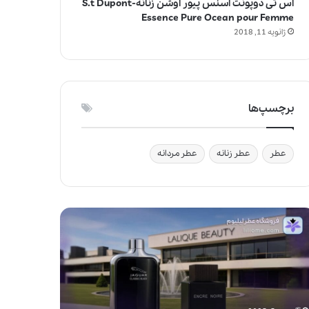
اس تی دوپونت اسنس پیور اوشن زنانه-S.t Dupont
Essence Pure Ocean pour Femme
ژانویه 11, 2018
برچسپ‌ها
عطر
عطر زنانه
عطر مردانه
ج
و
ا
ی
ز
ف
ی‌