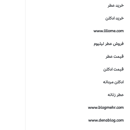
ر
خرید عطر
ی
ن
خرید ادکلن
ج
ا
www.liliome.com
ی
ز
ه
فروش عطر لیلیوم
ص
ن
قیمت عطر
ع
ت
قیمت ادکلن
ع
ط
ادکلن مردانه
ر
س
عطر زنانه
ا
ز
www.blogmehr.com
ی
www.denablog.com