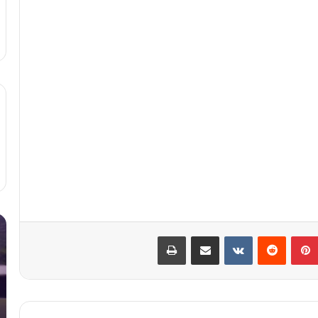
ل
آ
‫پین‌ترست
‫رددیت
‫VKontakte
اشتراک گذاری از طریق ایمیل
چاپ
ا
ی
ل
ا
ی
ا
ک
س
ب
ت
ی
ف