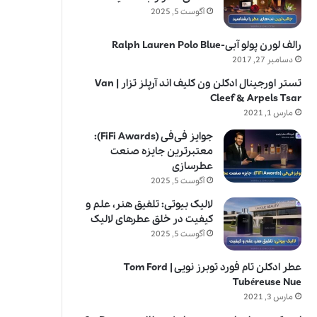
آگوست 5, 2025
رالف لورن پولو آبی-Ralph Lauren Polo Blue
دسامبر 27, 2017
تستر اورجینال ادکلن ون کلیف اند آرپلز تزار | Van
Cleef & Arpels Tsar
مارس 1, 2021
جوایز فی‌فی (FiFi Awards):
معتبرترین جایزه صنعت
عطرسازی
آگوست 5, 2025
لالیک بیوتی: تلفیق هنر، علم و
کیفیت در خلق عطرهای لالیک
آگوست 5, 2025
عطر ادکلن تام فورد توبرز نویی | Tom Ford
Tubéreuse Nue
مارس 3, 2021