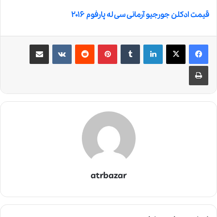
قیمت ادکلن جورجیو آرمانی سی له پارفوم ۲۰۱۶
لینکدین
‫تامبلر
‫پین‌ترست
‫رددیت
‫VKontakte
اشتراک گذاری از طریق ایمیل
چاپ
atrbazar