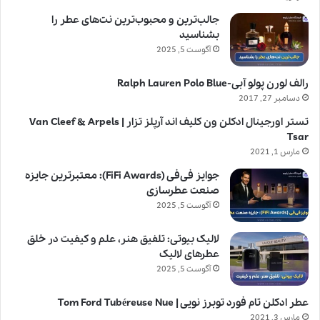
جالب‌ترین و محبوب‌ترین نت‌های عطر را
بشناسید
آگوست 5, 2025
رالف لورن پولو آبی-Ralph Lauren Polo Blue
دسامبر 27, 2017
تستر اورجینال ادکلن ون کلیف اند آرپلز تزار | Van Cleef & Arpels
Tsar
مارس 1, 2021
جوایز فی‌فی (FiFi Awards): معتبرترین جایزه
صنعت عطرسازی
آگوست 5, 2025
لالیک بیوتی: تلفیق هنر، علم و کیفیت در خلق
عطرهای لالیک
آگوست 5, 2025
عطر ادکلن تام فورد توبرز نویی | Tom Ford Tubéreuse Nue
مارس 3, 2021