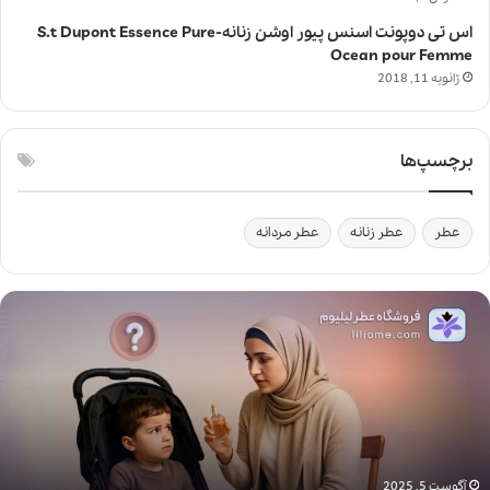
اس تی دوپونت اسنس پیور اوشن زنانه-S.t Dupont Essence Pure
Ocean pour Femme
ژانویه 11, 2018
برچسپ‌ها
عطر
عطر زنانه
عطر مردانه
آ
ی
ا
ا
س
ت
ف
ا
د
آگوست 5, 2025