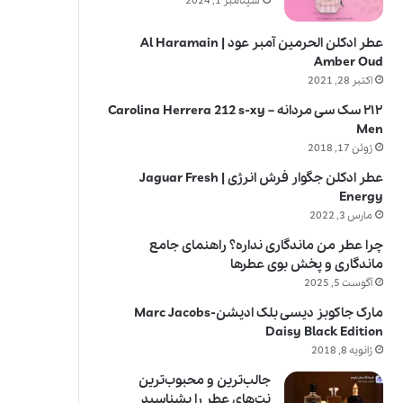
سپتامبر 1, 2024
عطر ادکلن الحرمین آمبر عود | Al Haramain
Amber Oud
اکتبر 28, 2021
۲۱۲ سک سی مردانه – Carolina Herrera 212 s-xy
Men
ژوئن 17, 2018
عطر ادکلن جگوار فرش انرژی | Jaguar Fresh
Energy
مارس 3, 2022
چرا عطر من ماندگاری نداره؟ راهنمای جامع
ماندگاری و پخش بوی عطرها
آگوست 5, 2025
مارک جاکوبز دیسی بلک ادیشن-Marc Jacobs
Daisy Black Edition
ژانویه 8, 2018
جالب‌ترین و محبوب‌ترین
نت‌های عطر را بشناسید