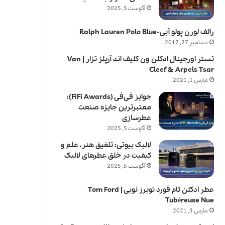
آگوست 5, 2025
رالف لورن پولو آبی-Ralph Lauren Polo Blue
دسامبر 27, 2017
تستر اورجینال ادکلن ون کلیف اند آرپلز تزار | Van
Cleef & Arpels Tsar
مارس 1, 2021
جوایز فی‌فی (FiFi Awards):
معتبرترین جایزه صنعت
عطرسازی
آگوست 5, 2025
لالیک بیوتی: تلفیق هنر، علم و
کیفیت در خلق عطرهای لالیک
آگوست 5, 2025
عطر ادکلن تام فورد توبرز نویی | Tom Ford
Tubéreuse Nue
مارس 3, 2021