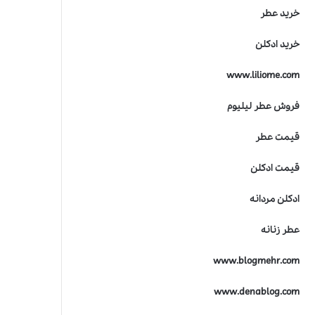
ر
خرید عطر
ی
ن
خرید ادکلن
ج
ا
www.liliome.com
ی
ز
ه
فروش عطر لیلیوم
ص
ن
قیمت عطر
ع
ت
قیمت ادکلن
ع
ط
ادکلن مردانه
ر
س
عطر زنانه
ا
ز
www.blogmehr.com
ی
www.denablog.com