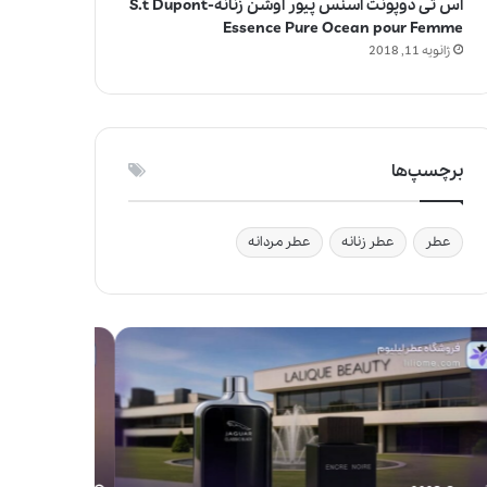
اس تی دوپونت اسنس پیور اوشن زنانه-S.t Dupont
Essence Pure Ocean pour Femme
ژانویه 11, 2018
برچسپ‌ها
عطر
عطر زنانه
عطر مردانه
ج
و
ا
ی
ز
ف
ی‌