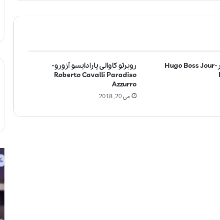
هوگو باس ژور-Hugo Boss Jour
روبرتو کاوالی پارادایسو آزورو-
Roberto Cavalli Paradiso
Azzurro
می 20, 2018
ل
آ
ا
ی
ل
ا
ی
ا
ک
س
ب
ت
ی
ف