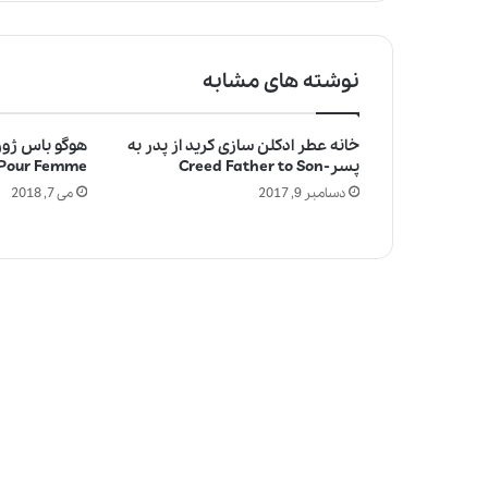
نوشته های مشابه
خانه عطر ادکلن سازی کرید از پدر به
پسر-Creed Father to Son
Pour Femme
دسامبر 9, 2017
می 7, 2018
چ
ر
ا
ع
ط
ر
م