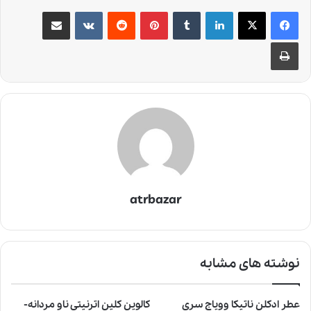
لینکدین
‫تامبلر
‫پین‌ترست
‫رددیت
‫VKontakte
اشتراک گذاری از طریق ایمیل
چاپ
atrbazar
نوشته های مشابه
عطر ادکلن ناتیکا وویاج سری
کالوین کلین اترنیتی ناو مردانه-