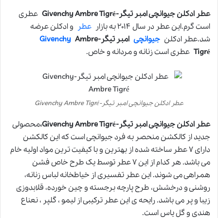
عطر ادکلن جیوانچی امبر تیگر-Givenchy Ambre Tigré
عطری
است گرم.این عطر در سال ۲۰۱۴ به بازار
عطر
و ادکلن عرضه
شد.عطر ادکلن
جیوانچی
امبر تیگر-
Ambre
Givenchy
Tigré
عطری است زنانه و مردانه و خاص.
عطر ادکلن جیوانچی امبر تیگر-Givenchy Ambre Tigré
عطر ادکلن جیوانچی امبر تیگر-Givenchy Ambre Tigré،
محصولی
جدید از کالکشن منحصر به فرد جیوانچی است که این کالکشن
دارای ۷ عطر ساخته شده از بهترین و با کیفیت ترین مواد اولیه خام
می باشد. هر کدام از این ۷ عطر توسط یک طرح خاص فشن
همراهی می شوند. این عطر تفسیری از خیاطخانه لباس زنانه،
روشنی و درخشش، طرح پارچه برجسته و چین خورده، قلابدوزی
زیبا و پر می باشد. رایحه ی این عطر ترکیبی از لیمو ، گلپر ، نعناع
هندی و گل یاس است.