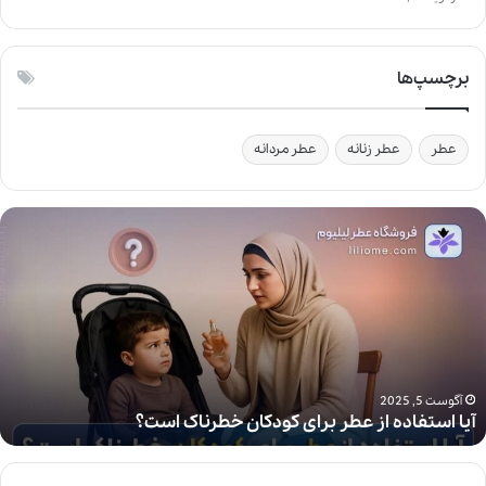
برچسپ‌ها
عطر
عطر زنانه
عطر مردانه
آ
ی
ا
ا
س
ت
ف
ا
د
آگوست 5, 2025
آیا استفاده از عطر برای کودکان خطرناک است؟
ه
ا
ز