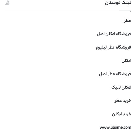
ع
لینک دوستان
ط
ر
ب
عطر
ر
ا
فروشگاه ادکلن اصل
ی
ک
فروشگاه عطر لیلیوم
و
د
ادکلن
ک
ا
فروشگاه عطر اصل
ن
خ
ادکلن لالیک
ط
ر
خرید عطر
ن
ا
خرید ادکلن
ک
ا
www.liliome.com
س
ت