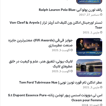
رالف لورن پولو آبی-Ralph Lauren Polo Blue
دسامبر 27, 2017
تستر اورجینال ادکلن ون کلیف اند آرپلز تزار | Van Cleef & Arpels
Tsar
مارس 1, 2021
جوایز فی‌فی (FiFi Awards): معتبرترین جایزه
صنعت عطرسازی
آگوست 5, 2025
لالیک بیوتی: تلفیق هنر، علم و کیفیت در خلق
عطرهای لالیک
آگوست 5, 2025
عطر ادکلن تام فورد توبرز نویی | Tom Ford Tubéreuse Nue
مارس 3, 2021
اس تی دوپونت اسنس پیور اوشن زنانه-S.t Dupont Essence Pure
Ocean pour Femme
ژانویه 11, 2018