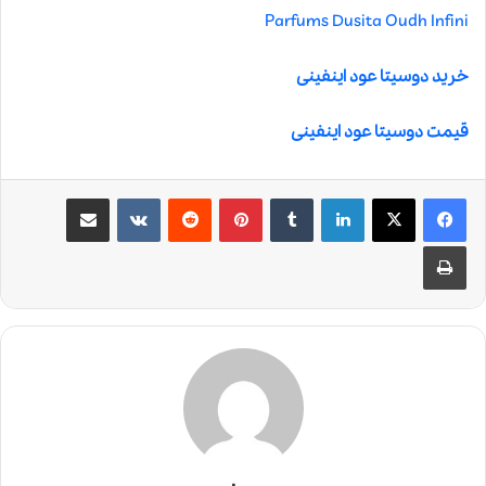
Parfums Dusita Oudh Infini
خرید دوسیتا عود اینفینی
قیمت دوسیتا عود اینفینی
لینکدین
‫تامبلر
‫پین‌ترست
‫رددیت
‫VKontakte
اشتراک گذاری از طریق ایمیل
چاپ