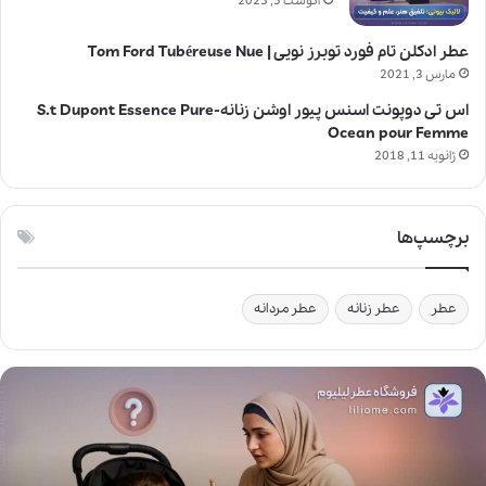
آگوست 5, 2025
عطر ادکلن تام فورد توبرز نویی | Tom Ford Tubéreuse Nue
مارس 3, 2021
اس تی دوپونت اسنس پیور اوشن زنانه-S.t Dupont Essence Pure
Ocean pour Femme
ژانویه 11, 2018
برچسپ‌ها
عطر
عطر زنانه
عطر مردانه
آ
ی
ا
ا
س