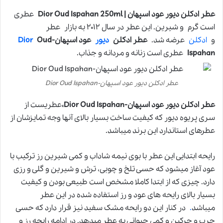
عطر ادکلن دیور عود اسپهان | Dior Oud Ispahan 250ml
عطری
است گرم و شیرین. این عطر در سال ۲۰۱۲ به بازار عطر
و
ادکلن
عرضه شد.
عطر ادکلن
دیور
عود اسپهان-
Oud
Dior
Ispahan
عطری است زنانه و مردانه و جذاب.
عطر ادکلن دیور عود اسپهان-Dior Oud Ispahan
عطر ادکلن دیور عود اسپهان-Dior Oud Ispahan،
عطریست از
سری پریوه دیور که کیفیت ساخت بسیار بالای آنها وجه تمایزشان از
عطرهای استاندارد این برند میباشد.
رایحه ابتدایی این عطر با بوی نیمه شاداب و کمی شیرین رز ترکیب با
عود آغاز میشود که حسی تلخ و چوبی، ترش و شیرین و گلی و رزی
دارد. چیزی که از ابتدا کاملا مشخص است طبیعی بودن و کیفیت
بسیار بالای رایحه های عود و رز استفاده شده در این عطر
میباشد
.
در کنار این دو رایحه مشک سفید نیز قرار دارد که حسی
چرب و چرکین و کمی حیوانی به عطر میدهد. در ادامه رایحه رز و