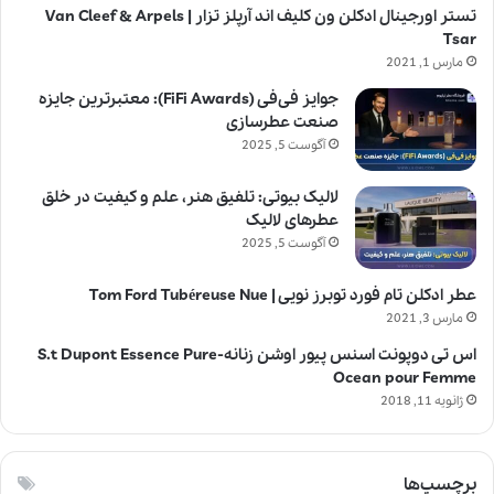
تستر اورجینال ادکلن ون کلیف اند آرپلز تزار | Van Cleef & Arpels
Tsar
مارس 1, 2021
جوایز فی‌فی (FiFi Awards): معتبرترین جایزه
صنعت عطرسازی
آگوست 5, 2025
لالیک بیوتی: تلفیق هنر، علم و کیفیت در خلق
عطرهای لالیک
آگوست 5, 2025
عطر ادکلن تام فورد توبرز نویی | Tom Ford Tubéreuse Nue
مارس 3, 2021
اس تی دوپونت اسنس پیور اوشن زنانه-S.t Dupont Essence Pure
Ocean pour Femme
ژانویه 11, 2018
برچسپ‌ها