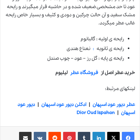
عود تا حد مشخصی ضعیف شده و در حاشیه قرار میگیرند و رایحه
مشک سفید و آن حالت چرکین و دودی و کثیف و بسیار خاص رایحه
غالب عطر میگردد.
رایحه ی اولیه : گالبانوم
رایحه ی ثانویه
:
نعناع هندی
رایحه ی پایه : گل رز – عود – چوب صندل
خرید عطر اصل از
فروشگاه عطر
لیلیوم
لینکهای مرتبط:
عطر دیور عود اسپهان
|
ادکلن دیور عود اسپهان
|
دیور عود
اسپهان
|
Dior Oud Ispahan
لینکدین
‫تامبلر
‫پین‌ترست
‫رددیت
‫VKontakte
اشتراک گذاری از طریق ایمیل