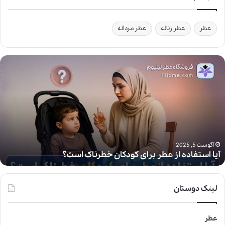
عطر
عطر زنانه
عطر مردانه
آ
ی
ا
ا
س
ت
ف
ا
د
آگوست 5, 2025
آیا استفاده از عطر برای کودکان خطرناک است؟
ه
ا
ز
ع
لینک دوستان
ط
ر
ب
عطر