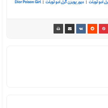
رل ادو تویلت
|
دیور پویزن گرل ادو تویلت
|
Dior Poison Girl
‫پین‌ترست
‫رددیت
‫VKontakte
اشتراک گذاری از طریق ایمیل
چاپ