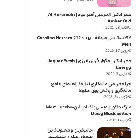
سپتامبر 1, 2024
عطر ادکلن الحرمین آمبر عود | Al Haramain
Amber Oud
اکتبر 28, 2021
۲۱۲ سک سی مردانه – Carolina Herrera 212 s-xy
Men
ژوئن 17, 2018
عطر ادکلن جگوار فرش انرژی | Jaguar Fresh
Energy
مارس 3, 2022
چرا عطر من ماندگاری نداره؟ راهنمای جامع
ماندگاری و پخش بوی عطرها
آگوست 5, 2025
مارک جاکوبز دیسی بلک ادیشن-Marc Jacobs
Daisy Black Edition
ژانویه 8, 2018
جالب‌ترین و محبوب‌ترین
نت‌های عطر را بشناسید