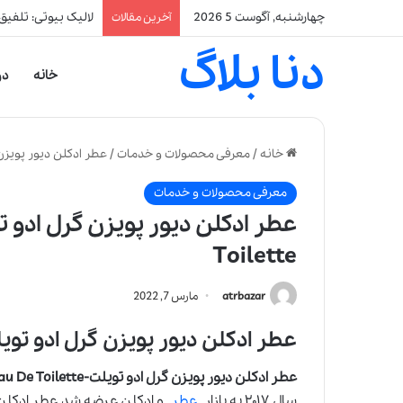
چهارشنبه, آگوست 5 2026
لالیک بیوتی: تلفیق
آخرین مقالات
دنا بلاگ
خانه
در
خانه
/
معرفی محصولات و خدمات
/
عطر ادکلن دیور پویزن گرل ادو تویلت | te
معرفی محصولات و خدمات
Toilette
atrbazar
مارس 7, 2022
عطر ادکلن دیور پویزن گرل ادو تویلت-oison Girl Eau De Toilette
عطر ادکلن دیور پویزن گرل ادو تویلت-Dior Poison Girl Eau De Toilette
سال ۲۰۱۷ به بازار
عطر
و ادکلن عرضه شد.عطر ادکل