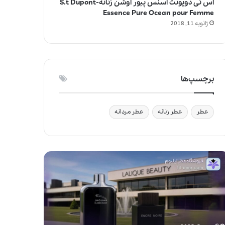
اس تی دوپونت اسنس پیور اوشن زنانه-S.t Dupont
Essence Pure Ocean pour Femme
ژانویه 11, 2018
برچسپ‌ها
عطر
عطر زنانه
عطر مردانه
ج
و
ا
ی
ز
ف
ی‌