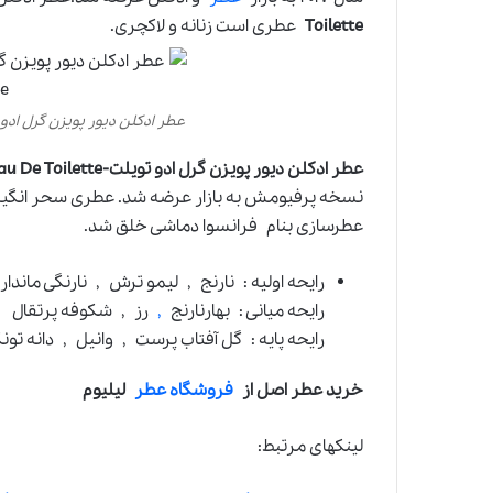
Toilette
عطری است زنانه و لاکچری.
عطر ادکلن دیور پویزن گرل ادو تویلت-irl Eau De Toilette
عطر ادکلن دیور پویزن گرل ادو تویلت-Dior Poison Girl Eau De Toilette،
نسخه پرفیومش به بازار عرضه شد. عطری سحر انگیز و ا
عطرسازی بنام فرانسوا دماشی خلق شد.
رایحه اولیه : نارنج , لیمو ترش , نارنگی ماندار
رایحه میانی : بهارنارنج
,
رز , شکوفه پرتقال
رایحه پایه : گل آفتاب پرست , وانیل , دانه تو
خرید عطر اصل از
فروشگاه عطر
لیلیوم
لینکهای مرتبط: