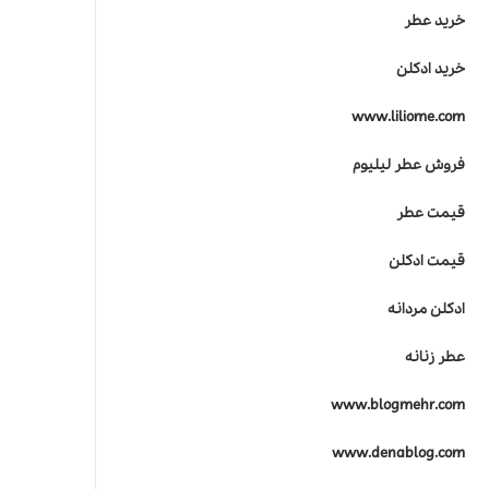
ر
خرید عطر
ی
ن
خرید ادکلن
ج
ا
www.liliome.com
ی
ز
ه
فروش عطر لیلیوم
ص
ن
قیمت عطر
ع
ت
قیمت ادکلن
ع
ط
ادکلن مردانه
ر
س
عطر زنانه
ا
ز
www.blogmehr.com
ی
www.denablog.com