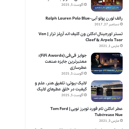
آگوست 5, 2025
رالف لورن پولو آبی-Ralph Lauren Polo Blue
دسامبر 27, 2017
تستر اورجینال ادکلن ون کلیف اند آرپلز تزار | Van
Cleef & Arpels Tsar
مارس 1, 2021
جوایز فی‌فی (FiFi Awards):
معتبرترین جایزه صنعت
عطرسازی
آگوست 5, 2025
لالیک بیوتی: تلفیق هنر، علم و
کیفیت در خلق عطرهای لالیک
آگوست 5, 2025
عطر ادکلن تام فورد توبرز نویی | Tom Ford
Tubéreuse Nue
مارس 3, 2021