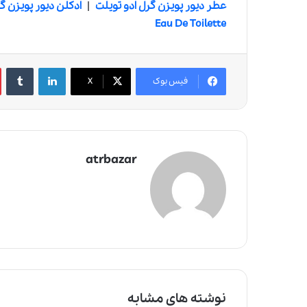
عطر دیور پویزن گرل ادو تویلت
|
ادکلن دیور پویزن گ
Eau De Toilette
لینکدین
‫تامبلر
فیس بوک
X
atrbazar
نوشته های مشابه