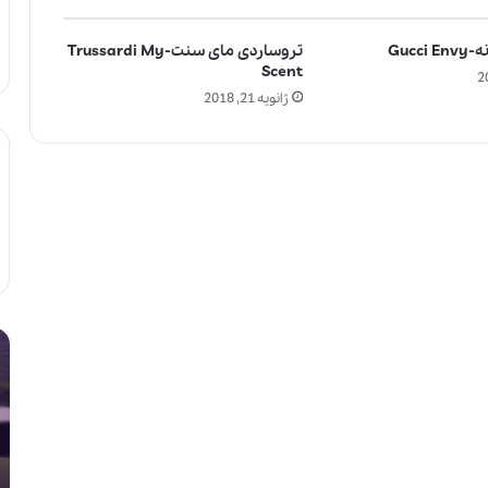
Gucc
تروساردی مای سنت-Trussardi My
Scent
ژانویه 21, 2018
ل
آ
ا
ی
ل
ا
ی
ا
ک
س
ب
ت
ی
ف