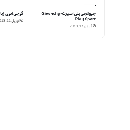
جیوانچی پلی اسپرت-Givenchy
گوچی انوی زنانه-i Envy
Play Sport
آوریل 11, 2018
آوریل 17, 2018
چ
ر
ا
ع
ط
ر
م