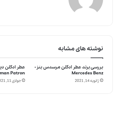
نوشته های مشابه
بررسی برند عطر ادکلن مرسدس بنز-
عطر ادکلن دیو
rman Patron
Mercedes Benz
ژانویه 14, 2021
جولای 11, 2021
چ
ر
ا
ع
ط
ر