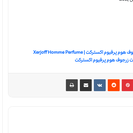
ادکلن زرجوف هوم پرفیوم اکسترکت | Xerjoff Homme Perfume
 زرجوف هوم پرفیوم اکسترکت
‫پین‌ترست
‫رددیت
‫VKontakte
اشتراک گذاری از طریق ایمیل
چاپ