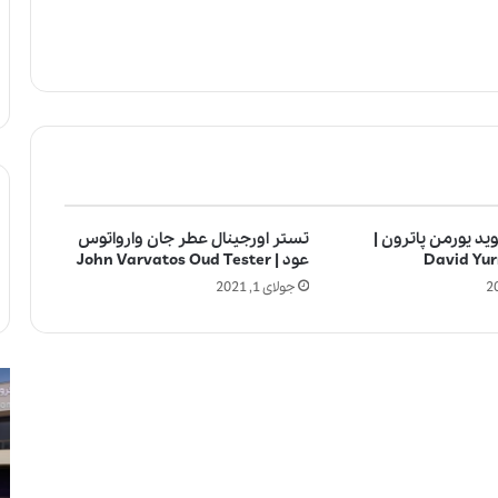
ید یورمن پاترون |
تستر اورجینال عطر جان وارواتوس
David Yu
عود | John Varvatos Oud Tester
جولای 1, 2021
ل
آ
ا
ی
ل
ا
ی
ا
ک
س
ب
ت