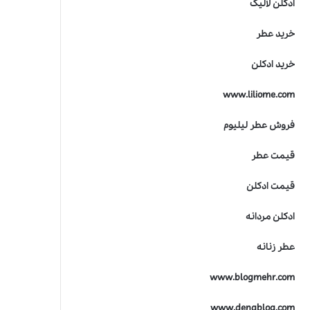
ادکلن لالیک
ت
ر
خرید عطر
ی
ن
خرید ادکلن
ج
ا
www.liliome.com
ی
ز
ه
فروش عطر لیلیوم
ص
ن
قیمت عطر
ع
ت
قیمت ادکلن
ع
ط
ادکلن مردانه
ر
س
عطر زنانه
ا
ز
www.blogmehr.com
ی
www.denablog.com