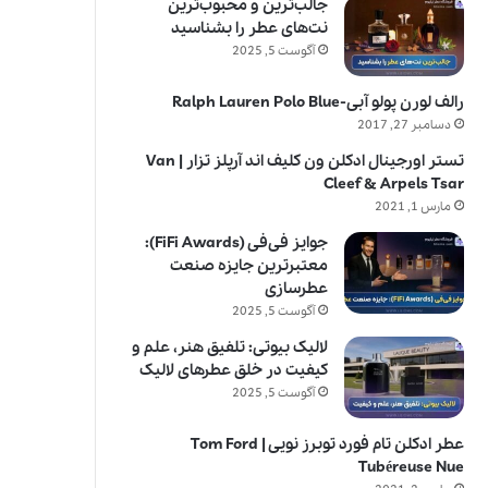
جالب‌ترین و محبوب‌ترین
نت‌های عطر را بشناسید
آگوست 5, 2025
رالف لورن پولو آبی-Ralph Lauren Polo Blue
دسامبر 27, 2017
تستر اورجینال ادکلن ون کلیف اند آرپلز تزار | Van
Cleef & Arpels Tsar
مارس 1, 2021
جوایز فی‌فی (FiFi Awards):
معتبرترین جایزه صنعت
عطرسازی
آگوست 5, 2025
لالیک بیوتی: تلفیق هنر، علم و
کیفیت در خلق عطرهای لالیک
آگوست 5, 2025
عطر ادکلن تام فورد توبرز نویی | Tom Ford
Tubéreuse Nue