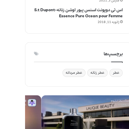
مارس 3, 2021
اس تی دوپونت اسنس پیور اوشن زنانه-S.t Dupont
Essence Pure Ocean pour Femme
ژانویه 11, 2018
برچسپ‌ها
عطر
عطر زنانه
عطر مردانه
ج
و
ا
ی
ز
ف