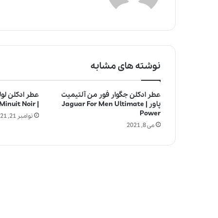
نوشته های مشابه
عطر ادکلن جگوار فور من آلتیمیت
عطر ادکلن لول
پاور | Jaguar For Men Ultimate
| Lolita Lempicka Minuit Noir
Power
نوامبر 21, 2021
می 8, 2021
چ
ر
ا
ع
ط
ر