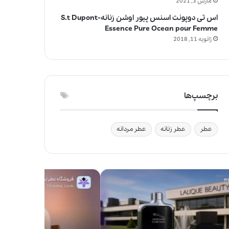
مارس 3, 2021
اس تی دوپونت اسنس پیور اوشن زنانه-S.t Dupont
Essence Pure Ocean pour Femme
ژانویه 11, 2018
برچسپ‌ها
عطر
عطر زنانه
عطر مردانه
ج
و
ا
ی
ز
ف