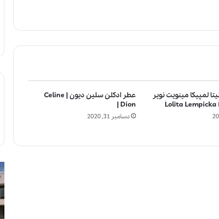
یتا لمپیکا مینویت نویر
عطر ادکلن سلین دیون | Celine
Dion |
دسامبر 31, 2020
ل
آ
ا
ی
ل
ا
ی
ا
ک
س
ب
ت