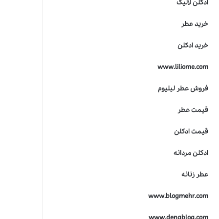
ادکلن لالیک
ت
ر
خرید عطر
ی
ن
خرید ادکلن
ج
ا
www.liliome.com
ی
ز
ه
فروش عطر لیلیوم
ص
ن
قیمت عطر
ع
ت
قیمت ادکلن
ع
ط
ادکلن مردانه
ر
س
عطر زنانه
ا
ز
www.blogmehr.com
ی
www.denablog.com