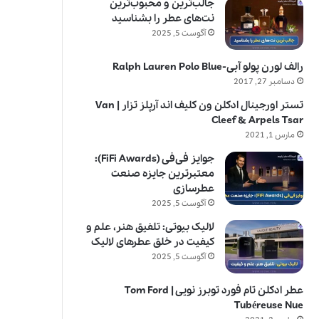
جالب‌ترین و محبوب‌ترین
نت‌های عطر را بشناسید
آگوست 5, 2025
رالف لورن پولو آبی-Ralph Lauren Polo Blue
دسامبر 27, 2017
تستر اورجینال ادکلن ون کلیف اند آرپلز تزار | Van
Cleef & Arpels Tsar
مارس 1, 2021
جوایز فی‌فی (FiFi Awards):
معتبرترین جایزه صنعت
عطرسازی
آگوست 5, 2025
لالیک بیوتی: تلفیق هنر، علم و
کیفیت در خلق عطرهای لالیک
آگوست 5, 2025
عطر ادکلن تام فورد توبرز نویی | Tom Ford
Tubéreuse Nue