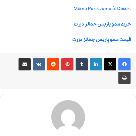
Memo Paris Jamal’s Desert
خرید ممو پاریس جمالز دزرت
قیمت ممو پاریس جمالز دزرت
لینکدین
‫تامبلر
‫پین‌ترست
‫رددیت
‫VKontakte
اشتراک گذاری از طریق ایمیل
چاپ