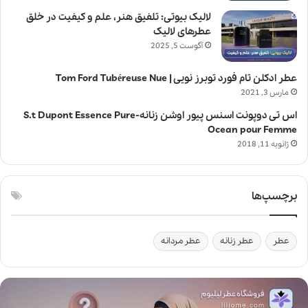
لالیک بیوتی: تلفیق هنر، علم و کیفیت در خلق
عطرهای لالیک
آگوست 5, 2025
عطر ادکلن تام فورد توبرز نویی | Tom Ford Tubéreuse Nue
مارس 3, 2021
اس تی دوپونت اسنس پیور اوشن زنانه-S.t Dupont Essence Pure
Ocean pour Femme
ژانویه 11, 2018
برچسپ‌ها
عطر
عطر زنانه
عطر مردانه
آ
ی