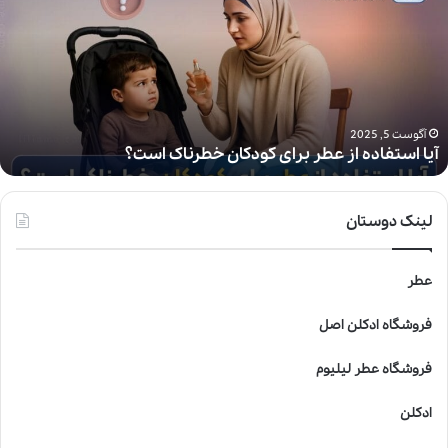
ا
ا
س
ت
ف
ا
د
آگوست 5, 2025
آیا استفاده از عطر برای کودکان خطرناک است؟
ه
ا
ز
ع
لینک دوستان
ط
ر
ب
عطر
ر
ا
فروشگاه ادکلن اصل
ی
ک
فروشگاه عطر لیلیوم
و
د
ادکلن
ک