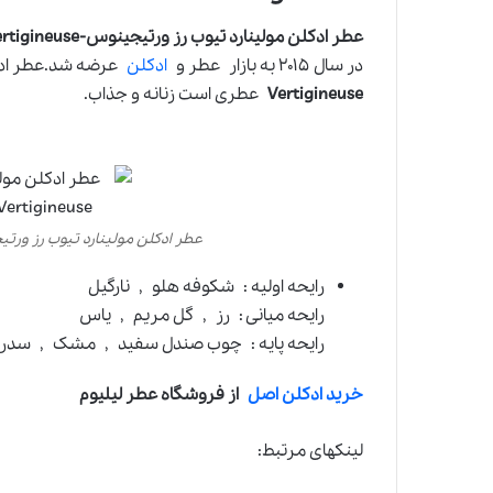
عطر ادکلن مولینارد تیوب رز ورتیجینوس-Molinard Tubéreuse Vertigineuse
در سال ۲۰۱۵ به بازار عطر و
ادکلن
عرضه شد.عطر ا
Vertigineuse
عطری است زنانه و جذاب.
عطر ادکلن مولینارد تیوب رز ورتیجینوس-euse Vertigineuse
رایحه اولیه : شکوفه هلو , نارگیل
رایحه میانی : رز , گل مریم , یاس
رایحه پایه : چوب صندل سفید , مشک , سدر
خرید ادکلن اصل
از فروشگاه عطر لیلیوم
لینکهای مرتبط: