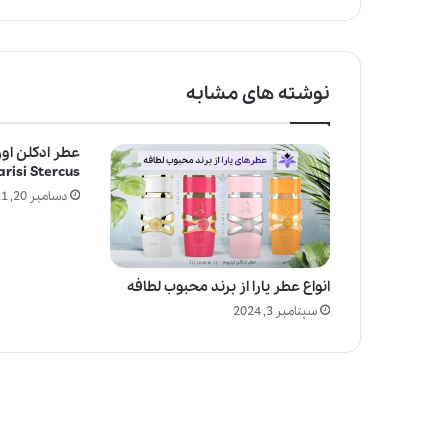
نوشته های مشابه
عطر ادکلن اور
arisi Stercus
دسامبر 20, 2021
انواع عطر یارا از برند محبوب لطافه
سپتامبر 3, 2024
چ
ر
ا
ع
ط
ر