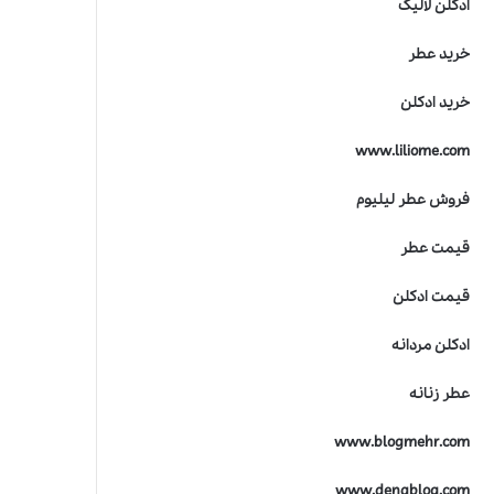
ادکلن لالیک
ت
ر
خرید عطر
ی
ن
خرید ادکلن
ج
ا
www.liliome.com
ی
ز
ه
فروش عطر لیلیوم
ص
ن
قیمت عطر
ع
ت
قیمت ادکلن
ع
ط
ادکلن مردانه
ر
س
عطر زنانه
ا
ز
www.blogmehr.com
ی
www.denablog.com