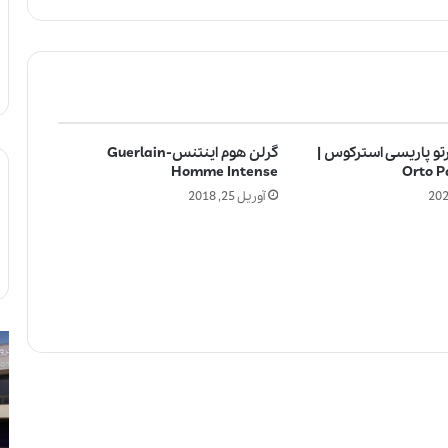
تو پاریسی استرکوس |
گرلن هوم اینتنس-Guerlain
Homme Intense
Orto P
آوریل 25, 2018
ل
آ
ا
ی
ل
ا
ی
ا
ک
س
ب
ت