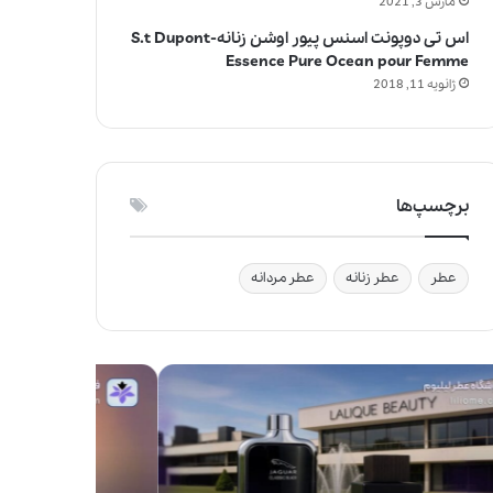
مارس 3, 2021
اس تی دوپونت اسنس پیور اوشن زنانه-S.t Dupont
Essence Pure Ocean pour Femme
ژانویه 11, 2018
برچسپ‌ها
عطر
عطر زنانه
عطر مردانه
ج
و
ا
ی
ز
ف