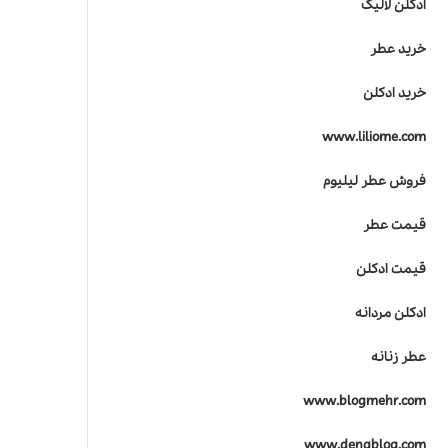
ادکلن لالیک
ت
ر
خرید عطر
ی
ن
خرید ادکلن
ج
ا
www.liliome.com
ی
ز
ه
فروش عطر لیلیوم
ص
ن
قیمت عطر
ع
ت
قیمت ادکلن
ع
ط
ادکلن مردانه
ر
س
عطر زنانه
ا
ز
www.blogmehr.com
ی
www.denablog.com