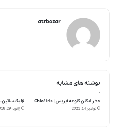
atrbazar
نوشته های مشابه
عطر ادکلن کلوهه آیریس | Chloé Iris
لالیک ساتین-Lalique Satine
چ
نوامبر 14, 2021
ژانویه 29, 2018
ر
ا
ع
ط
ر