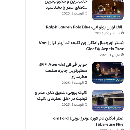
جالب‌ترین و محبوب‌ترین
نت‌های عطر را بشناسید
آگوست 5, 2025
رالف لورن پولو آبی-Ralph Lauren Polo Blue
دسامبر 27, 2017
تستر اورجینال ادکلن ون کلیف اند آرپلز تزار | Van
Cleef & Arpels Tsar
مارس 1, 2021
جوایز فی‌فی (FiFi Awards):
معتبرترین جایزه صنعت
عطرسازی
آگوست 5, 2025
لالیک بیوتی: تلفیق هنر، علم و
کیفیت در خلق عطرهای لالیک
آگوست 5, 2025
عطر ادکلن تام فورد توبرز نویی | Tom Ford
Tubéreuse Nue