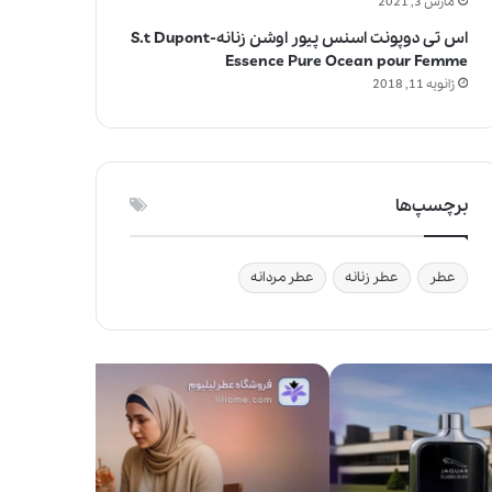
مارس 3, 2021
اس تی دوپونت اسنس پیور اوشن زنانه-S.t Dupont
Essence Pure Ocean pour Femme
ژانویه 11, 2018
برچسپ‌ها
عطر
عطر زنانه
عطر مردانه
ج
و
ا
ی
ز
ف