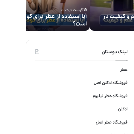
ی‌
آگوست 5, 2025
آگوست 5, 2025
ف
آیا استفاده از عطر برای کودکان خطرناک
ی
است؟
صنعت عط
(
F
i
F
i
لینک دوستان
A
w
a
عطر
r
d
فروشگاه ادکلن اصل
s
)
فروشگاه عطر لیلیوم
:
م
ادکلن
ع
ت
فروشگاه عطر اصل
ب
ر