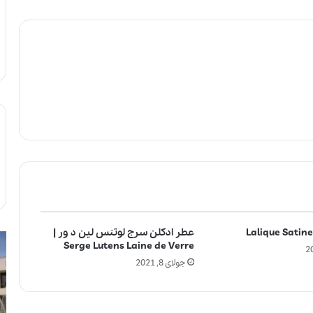
عطر ادکلن سرج لوتنس لین د ور |
ل
آ
Serge Lutens Laine de Verre
ا
ی
جولای 8, 2021
ل
ا
ی
ا
ک
س
ب
ت