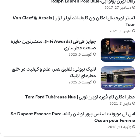
رالف لورن پولو آبی-Ralph Lauren Polo Blue
دسامبر 27, 2017
تستر اورجینال ادکلن ون کلیف اند آرپلز تزار | Van Cleef & Arpels
Tsar
مارس 1, 2021
جوایز فی‌فی (FiFi Awards): معتبرترین جایزه
صنعت عطرسازی
آگوست 5, 2025
لالیک بیوتی: تلفیق هنر، علم و کیفیت در خلق
عطرهای لالیک
آگوست 5, 2025
عطر ادکلن تام فورد توبرز نویی | Tom Ford Tubéreuse Nue
مارس 3, 2021
اس تی دوپونت اسنس پیور اوشن زنانه-S.t Dupont Essence Pure
Ocean pour Femme
ژانویه 11, 2018