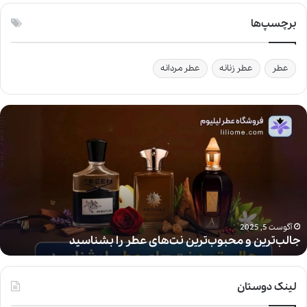
برچسپ‌ها
عطر
عطر زنانه
عطر مردانه
ج
ا
ل
ب‌
ت
ر
ی
ن
و
آگوست 5, 2025
جالب‌ترین و محبوب‌ترین نت‌های عطر را بشناسید
م
ح
ب
و
لینک دوستان
ب‌