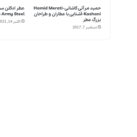
حمید مرآتی کاشانی-Hamid Merati
عطر ادکلن سو
Kashani-آشنایی با عطاران و طراحان
s Army Steel
بزرگ عطر
اکتبر 14, 2021
دسامبر 7, 2017
چ
ر
ا
ع
ط
ر
م