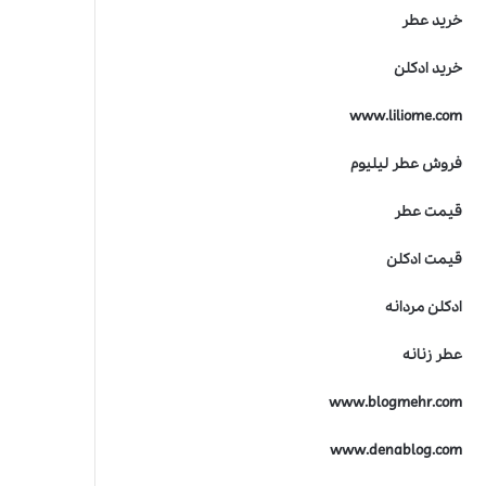
ر
خرید عطر
ی
ن
خرید ادکلن
ج
ا
www.liliome.com
ی
ز
ه
فروش عطر لیلیوم
ص
ن
قیمت عطر
ع
ت
قیمت ادکلن
ع
ط
ادکلن مردانه
ر
س
عطر زنانه
ا
ز
www.blogmehr.com
ی
www.denablog.com