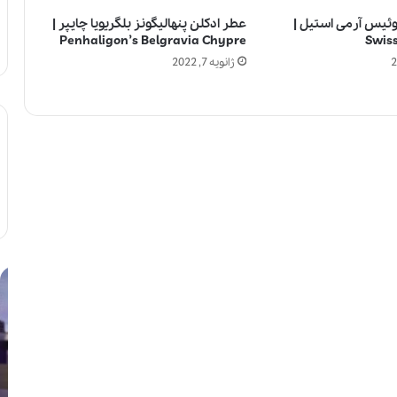
ئیس آرمی استیل |
عطر ادکلن پنهالیگونز بلگریویا چایپر |
Penhaligon’s Belgravia Chypre
Swis
ژانویه 7, 2022
ل
آ
ا
ی
ل
ا
ی
ا
ک
س
ب
ت
ی
ف