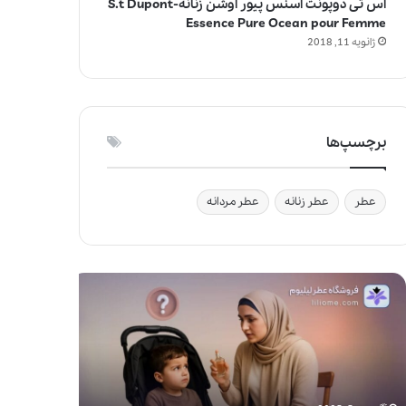
اس تی دوپونت اسنس پیور اوشن زنانه-S.t Dupont
Essence Pure Ocean pour Femme
ژانویه 11, 2018
برچسپ‌ها
عطر
عطر زنانه
عطر مردانه
ج
و
ا
ی
ز
ف
ی‌