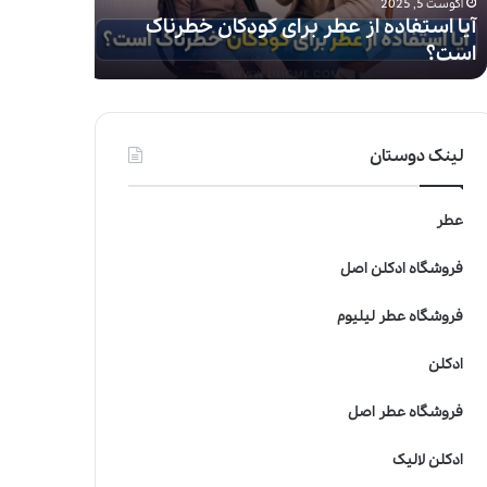
آگوست 5, 2025
آگوست 5, 2025
ف
آیا استفاده از عطر برای کودکان خطرناک
ی
است؟
صنعت عط
(
F
i
F
i
لینک دوستان
A
w
a
عطر
r
d
فروشگاه ادکلن اصل
s
)
فروشگاه عطر لیلیوم
:
م
ادکلن
ع
ت
فروشگاه عطر اصل
ب
ر
ادکلن لالیک
ت