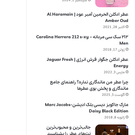
سپتامبر 1, 2024
عطر ادکلن الحرمین آمبر عود | Al Haramain
Amber Oud
اکتبر 28, 2021
۲۱۲ سک سی مردانه – Carolina Herrera 212 s-xy
Men
ژوئن 17, 2018
عطر ادکلن جگوار فرش انرژی | Jaguar Fresh
Energy
مارس 3, 2022
چرا عطر من ماندگاری نداره؟ راهنمای جامع
ماندگاری و پخش بوی عطرها
آگوست 5, 2025
مارک جاکوبز دیسی بلک ادیشن-Marc Jacobs
Daisy Black Edition
ژانویه 8, 2018
جالب‌ترین و محبوب‌ترین
نت‌های عطر را بشناسید