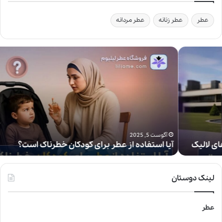
عطر
عطر زنانه
عطر مردانه
آ
ی
ا
ا
س
ت
ف
ا
د
آگوست 5, 2025
آیا استفاده از عطر برای کودکان خطرناک است؟
ه
ا
ز
ع
لینک دوستان
ط
ر
ب
عطر
ر