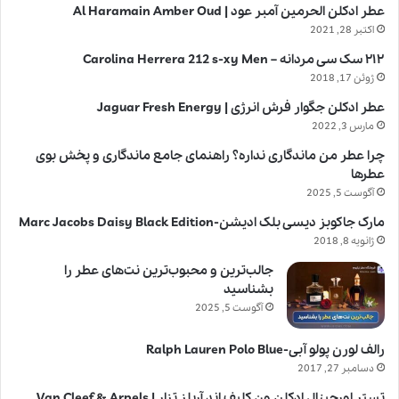
عطر ادکلن الحرمین آمبر عود | Al Haramain Amber Oud
اکتبر 28, 2021
۲۱۲ سک سی مردانه – Carolina Herrera 212 s-xy Men
ژوئن 17, 2018
عطر ادکلن جگوار فرش انرژی | Jaguar Fresh Energy
مارس 3, 2022
چرا عطر من ماندگاری نداره؟ راهنمای جامع ماندگاری و پخش بوی
عطرها
آگوست 5, 2025
مارک جاکوبز دیسی بلک ادیشن-Marc Jacobs Daisy Black Edition
ژانویه 8, 2018
جالب‌ترین و محبوب‌ترین نت‌های عطر را
بشناسید
آگوست 5, 2025
رالف لورن پولو آبی-Ralph Lauren Polo Blue
دسامبر 27, 2017
تستر اورجینال ادکلن ون کلیف اند آرپلز تزار | Van Cleef & Arpels