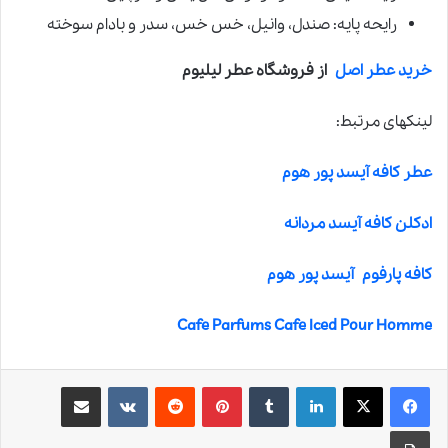
رایحه پایه: صندل، وانیل، خس خس، سدر و بادام سوخته
خرید عطر اصل
از فروشگاه عطر لیلیوم
لینکهای مرتبط:
عطر کافه آیسد پور هوم
ادکلن کافه آیسد مردانه
کافه پارفوم آیسد پور هوم
Cafe Parfums Cafe Iced Pour Homme
لینکدین
‫تامبلر
‫پین‌ترست
‫رددیت
‫VKontakte
اشتراک گذاری از طریق ایمیل
چاپ