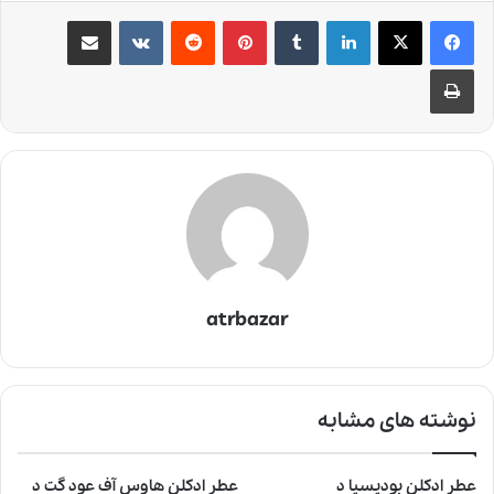
لینکدین
‫تامبلر
‫پین‌ترست
‫رددیت
‫VKontakte
اشتراک گذاری از طریق ایمیل
چاپ
atrbazar
نوشته های مشابه
عطر ادکلن بودیسیا د
عطر ادکلن هاوس آف عود گت د