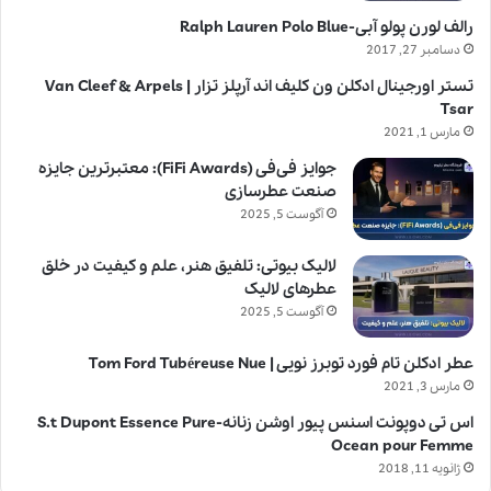
رالف لورن پولو آبی-Ralph Lauren Polo Blue
دسامبر 27, 2017
تستر اورجینال ادکلن ون کلیف اند آرپلز تزار | Van Cleef & Arpels
Tsar
مارس 1, 2021
جوایز فی‌فی (FiFi Awards): معتبرترین جایزه
صنعت عطرسازی
آگوست 5, 2025
لالیک بیوتی: تلفیق هنر، علم و کیفیت در خلق
عطرهای لالیک
آگوست 5, 2025
عطر ادکلن تام فورد توبرز نویی | Tom Ford Tubéreuse Nue
مارس 3, 2021
اس تی دوپونت اسنس پیور اوشن زنانه-S.t Dupont Essence Pure
Ocean pour Femme
ژانویه 11, 2018