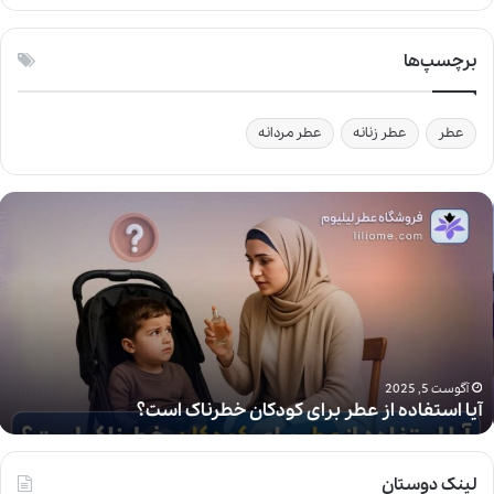
برچسپ‌ها
عطر
عطر زنانه
عطر مردانه
آ
ی
ا
ا
س
ت
ف
ا
د
آگوست 5, 2025
آیا استفاده از عطر برای کودکان خطرناک است؟
ه
ا
ز
ع
لینک دوستان