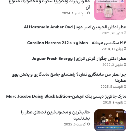
معرفی برند ویکتوریا سکرت و محصولات متنوع
آن
سپتامبر 1, 2024
عطر ادکلن الحرمین آمبر عود | Al Haramain Amber Oud
اکتبر 28, 2021
۲۱۲ سک سی مردانه – Carolina Herrera 212 s-xy Men
ژوئن 17, 2018
عطر ادکلن جگوار فرش انرژی | Jaguar Fresh Energy
مارس 3, 2022
چرا عطر من ماندگاری نداره؟ راهنمای جامع ماندگاری و پخش بوی
عطرها
آگوست 5, 2025
مارک جاکوبز دیسی بلک ادیشن-Marc Jacobs Daisy Black Edition
ژانویه 8, 2018
جالب‌ترین و محبوب‌ترین نت‌های عطر را
بشناسید
آگوست 5, 2025