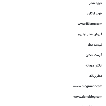
ی
خرید عطر
ت
د
خرید ادکلن
ر
خ
www.liliome.com
ل
ق
فروش عطر لیلیوم
ع
ط
قیمت عطر
ر
ه
ا
قیمت ادکلن
ی
ل
ادکلن مردانه
ا
ل
عطر زنانه
ی
ک
www.blogmehr.com
www.denablog.com