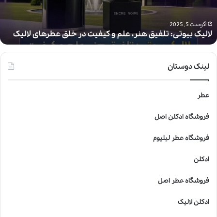
ی
و
ت
آگوست 5, 2025
لالیک بیوتی: تلفیق هنر، علم و کیفیت در خلق عطرهای لالیک
ی
:
ت
ل
لینک دوستان
ف
ی
ق
عطر
ه
ن
فروشگاه ادکلن اصل
ر
،
فروشگاه عطر لیلیوم
ع
ل
ادکلن
م
و
فروشگاه عطر اصل
ک
ی
ادکلن لالیک
ف