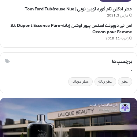
عطر ادکلن تام فورد توبرز نویی | Tom Ford Tubéreuse Nue
مارس 3, 2021
اس تی دوپونت اسنس پیور اوشن زنانه-S.t Dupont Essence Pure
Ocean pour Femme
ژانویه 11, 2018
برچسپ‌ها
عطر
عطر زنانه
عطر مردانه
ل
ا
ل
ی
ک
ب