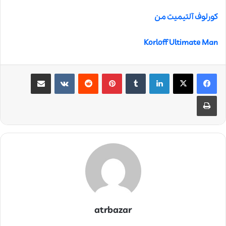
کورلوف آلتیمیت من
Korloff Ultimate Man
لینکدین
‫تامبلر
‫پین‌ترست
‫رددیت
‫VKontakte
اشتراک گذاری از طریق ایمیل
چاپ
atrbazar