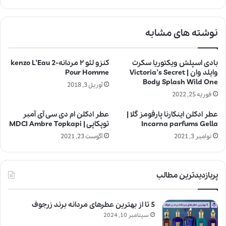
نوشته های مشابه
بادی اسپلش ویکتوریا سکرت
کنزو لئو ۲ مردانه-kenzo L’Eau 2
وایلد وان | Victoria’s Secret
Pour Homme
Body Splash Wild One
آوریل 3, 2018
فوریه 25, 2022
عطر ادکلن اینکارنا پارفومز گلا |
عطر ادکلن ام دی سی آی آمبر
Incarna parfums Gella
توپکاپی | MDCI Ambre Topkapi
نوامبر 3, 2021
آگوست 23, 2021
پربازدیدترین مطالب
5 تا از بهترین عطرهای مردانه برند زرجوف
سپتامبر 10, 2024