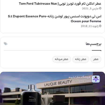
عطر ادکلن تام فورد توبرز نویی | Tom Ford Tubéreuse Nue
مارس 3, 2021
اس تی دوپونت اسنس پیور اوشن زنانه-S.t Dupont Essence Pure
Ocean pour Femme
ژانویه 11, 2018
برچسپ‌ها
عطر
عطر زنانه
عطر مردانه
ل
ا
ل
ی
ک
ب
ی