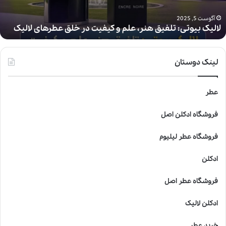
و
ت
آگوست 5, 2025
لالیک بیوتی: تلفیق هنر، علم و کیفیت در خلق عطرهای لالیک
ی
:
ت
ل
لینک دوستان
ف
ی
ق
عطر
ه
ن
فروشگاه ادکلن اصل
ر
،
فروشگاه عطر لیلیوم
ع
ل
ادکلن
م
و
فروشگاه عطر اصل
ک
ی
ادکلن لالیک
ف
ی
خرید عطر