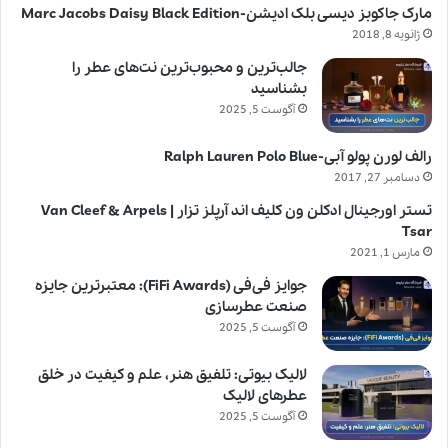
مارک جاکوبز دیسی بلک ادیشن-Marc Jacobs Daisy Black Edition
ژانویه 8, 2018
جالب‌ترین و محبوب‌ترین نت‌های عطر را
بشناسید
آگوست 5, 2025
رالف لورن پولو آبی-Ralph Lauren Polo Blue
دسامبر 27, 2017
تستر اورجینال ادکلن ون کلیف اند آرپلز تزار | Van Cleef & Arpels
Tsar
مارس 1, 2021
جوایز فی‌فی (FiFi Awards): معتبرترین جایزه
صنعت عطرسازی
آگوست 5, 2025
لالیک بیوتی: تلفیق هنر، علم و کیفیت در خلق
عطرهای لالیک
آگوست 5, 2025