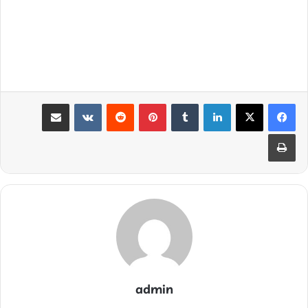
لینکدین
‫تامبلر
‫پین‌ترست
‫رددیت
‫VKontakte
اشتراک گذاری از طریق ایمیل
چاپ
admin