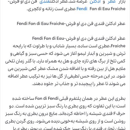
بازار
عطر
و
ادکلن
عرضه شد.عطر ادکلن
فندی
فن دی او فرش-
Fan di Eau Fraiche عطری است زنانه و لاکچری.
Fendi
عطر ادکلن فندی فن دی او فرش-Fendi Fan di Eau Fraiche
عطر ادکلن فندی فن دی او فرش-Fendi Fan di Eau
Fraiche،عطری است ساده، بسیار شاداب و با طراوت که با رایحه
ترش و شیرین و آبدار لیمو آغاز می شود که حسی سبز و گیاهی و
کمی تلخ از برگ های تازه چای و هل به همراه دارد. با گذر زمان تلخی
ملایم هل از بین رفته و با اضافه شدن مشک عطر کمی شیرین می
شود. در این مرحله حس لطیفی از گل ها نیز به ترکیب عطر اضافه
می شوند تا عطر را پیچیده تر و جذاب تر جلوه دهند.
بطری این عطر در همان پلتفرم قبلی Fan di Fendi ساخته شده
است؛ با این تفاوت که روی بطری با رنگ سبز تزیین شده است. دو
حرف F فندی شیشه را احاطه کرده‌اند. مایع درون بطری به رنگ سبز
روشن است و از روی شیشه به‌خوبی دیده می‌شود. روی گردن بطری
نشان تجاری فندی با رنگ سبز حک شده است. درپوش بطری با