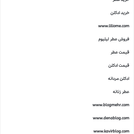
ت
د
خرید ادکلن
ر
خ
www.liliome.com
ل
ق
فروش عطر لیلیوم
ع
ط
قیمت عطر
ر
ه
ا
قیمت ادکلن
ی
ل
ادکلن مردانه
ا
ل
عطر زنانه
ی
ک
www.blogmehr.com
www.denablog.com
www.kavirblog.com