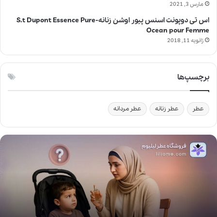
مارس 3, 2021
اس تی دوپونت اسنس پیور اوشن زنانه-S.t Dupont Essence Pure
Ocean pour Femme
ژانویه 11, 2018
برچسپ‌ها
عطر
عطر زنانه
عطر مردانه
آ
ی
ا
ا
س
ت
ف
ا