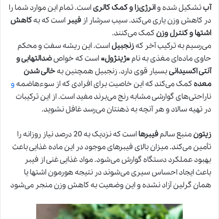
آب
تشکیل شده و
انرژی‌زا و کمک کالری
است. تمام این موارد شما را
در کاهش وزن یاری می‌کند. سیب سرشار از
فیبر
است که به
کاهش
اشتها و کنترل وزن
کمک می‌کنند.
می‌رسیم به ترکیب آخر که
زنجبیل
است. این ریشه سفت و محکم
حاوی ماده‌ای مغذی به نام
«ژینژول»
است که خواص
ضدالتهابی و
آنتی اکسیدانی
بسیار قوی دارد. زنجبیل همچنین به
خالی شدن
معده
کمک می‌کند که این خاصیت برای افرادی که از سوءهاضمه
و
ناراحتی‌های گوارشی مشابه رنج می‌برند مفید است. از این ترکیبات
در تهیه سالاد و هر آنچه به ذهنتان می‌رسد غافل نشوید.
زیتون
منبع سالم
فیبرها
است که نزدیک به 20 درصد نیاز روزانه را
تأمین می‌کند. میزان بالای فیبرهای موجود در این ماده غذایی باعث
بهبود عملکرد دستگاه گوارش می‌شود. مواد غذایی غنی از فیبر
باعث ایجاد احساس سیری می‌شوند در نتیجه هورمون اشتها یا
همان گرلین آزاد نشده و این وضعیت به کاهش وزن منجر می‌شود