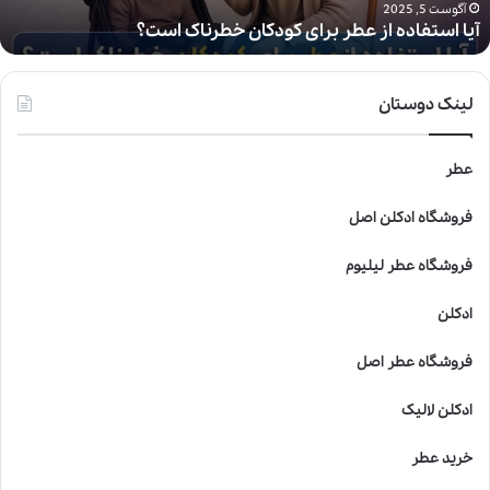
د
آگوست 5, 2025
آیا استفاده از عطر برای کودکان خطرناک است؟
ه
ا
ز
ع
لینک دوستان
ط
ر
ب
عطر
ر
ا
فروشگاه ادکلن اصل
ی
ک
فروشگاه عطر لیلیوم
و
د
ادکلن
ک
ا
فروشگاه عطر اصل
ن
خ
ادکلن لالیک
ط
ر
خرید عطر
ن