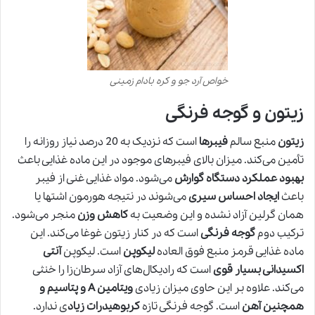
خواص آرد جو و کره بادام زمینی
زیتون و گوجه فرنگی
زیتون
منبع سالم
فیبرها
است که نزدیک به 20 درصد نیاز روزانه را
تأمین می‌کند. میزان بالای فیبرهای موجود در این ماده غذایی باعث
بهبود عملکرد دستگاه گوارش
می‌شود. مواد غذایی غنی از فیبر
باعث
ایجاد احساس سیری
می‌شوند در نتیجه هورمون اشتها یا
همان گرلین آزاد نشده و این وضعیت به
کاهش وزن
منجر می‌شود.
ترکیب دوم
گوجه فرنگی
است که در کنار زیتون غوغا می‌کند. این
ماده غذایی قرمز منبع فوق العاده
لیکوپن
است. لیکوپن
آنتی
اکسیدانی بسیار قوی
است که رادیکال‌های آزاد سرطان‌زا را خنثی
می‌کند. علاوه بر این حاوی میزان زیادی
ویتامین A و پتاسیم و
همچنین آهن
است. گوجه فرنگی تازه
کربوهیدرات زیاد
ی ندارد.