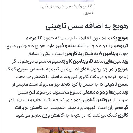
آناناس و آب لیموترش سبز برای
لاغری
هویج به اضافه سس تاهینی
هویج
یک ماده فوق العاده سالم است که حدود
10 درصد
کربوهیدرات
و همچنین
نشاسته و فیبر
دارد. هویج همچنین منبع
خوب
ویتامین A
به شکل
بتاکاروتن
است و یکی از منابع
ویتامین‌هایی مانند B، ویتامین K و پتاسیم
محسوب می‌شود. اگر
هویج را در چهارچوب غذای اصلی میل کنید به
احساس سیری
کمک
زیادی کرده و دریافت کالری کلی وعده اصلی را کاهش می‌دهد.
سس تاهینی
که به
سس یا کره کنجد
نیز معروف است منبعی از
ویتامین‌ها و مواد معدنی
متنوع محسوب می‌شود. این سس
سرشار از
پروتئین گیاهی
بوده و در نتیجه یک انتخاب مناسب برای
گیاهخواران
است. فیبرهای تاهینی همچنین به
کاهش دریافت
کالری
کمک می‌کنند که در نتیجه به
کاهش وزن
منجر می‌شود.