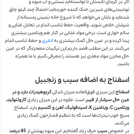
اگر در گرمای تابستان تا توانسته‌اید بستنی و آب میوه و
نوشیدنی‌های شیرین خنک کننده خورده‌اید احتمالاً چند کیلو چاق
شده‌اید و دلتان می‌خواهد که تا شروع خانه نشینی زمستانه از
شرشان خلاص شوید. واقعیت حفظ تناسب اندام در تعادل غذایی و
سالم خواری است. برخی مواد غذایی در کنار هم ویتامین بیشتری
پیدا کرده و در عین حال کمک بیشتری به
لاغری
و حفظ تناسب اندام
می‌کنند. در این مطلب قصد داریم این ترکیبات معجزه‌گر که در عین
حال مخزن مواد مغذی نیز هستند را معرفی کنیم. با ما همراه
باشید.
اسفناج به اضافه سیب و زنجبیل
اسفناج
این سبزی فوق‌العاده میزان اندکی
کربوهیدرات دارد و در
عین حال سرشار از فیبر
است. علاوه بر این میزان زیادی
کاروتنوئید،
ویتامین C، ویتامین K، اسیدفولیک، آهن و کلسیم
دارد. اسفناج
منبع خوب نیترات‌ها است که به تنظیم فشارخون کمک زیادی
می‌کنند.
در خصوص
سیب
حرف زیاد گفته‌ایم. این میوه بهشتی از
85 درصد