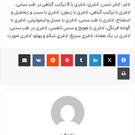
لاغر٬ لاغر شدن٬ لاغری٬ لاغری با 6 ترکیب گیاهی در طب سنتی٬
لاغری با ترکیب گیاهی٬ لاغری با زیتون٬ لاغری با سیب و زنجفیل و
اسفناج٬ لاغری با طب سنتی٬ لاغری با عسل و لیموترش٬ لاغری با
گوجه فرنگی٬ لاغری با هویج و سس تاهینی٬ لاغری در طب سنتی٬
لاغری در یک هفته٬ لاغری سریع٬ لاغری شکم و پهلو٬ لاغری صورت
لینکدین
‫تامبلر
‫پین‌ترست
‫رددیت
‫VKontakte
اشتراک گذاری از طریق ایمیل
چاپ