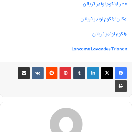
عطر لانکوم لوندز تریانن
ادکلن لانکوم لوندز تریانن
لانکوم لوندز تریانن
Lancome Lavandes Trianon
لینکدین
‫تامبلر
‫پین‌ترست
‫رددیت
‫VKontakte
اشتراک گذاری از طریق ایمیل
چاپ