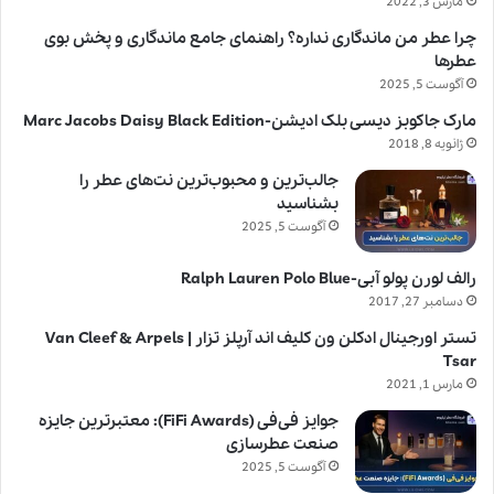
مارس 3, 2022
چرا عطر من ماندگاری نداره؟ راهنمای جامع ماندگاری و پخش بوی
عطرها
آگوست 5, 2025
مارک جاکوبز دیسی بلک ادیشن-Marc Jacobs Daisy Black Edition
ژانویه 8, 2018
جالب‌ترین و محبوب‌ترین نت‌های عطر را
بشناسید
آگوست 5, 2025
رالف لورن پولو آبی-Ralph Lauren Polo Blue
دسامبر 27, 2017
تستر اورجینال ادکلن ون کلیف اند آرپلز تزار | Van Cleef & Arpels
Tsar
مارس 1, 2021
جوایز فی‌فی (FiFi Awards): معتبرترین جایزه
صنعت عطرسازی
آگوست 5, 2025