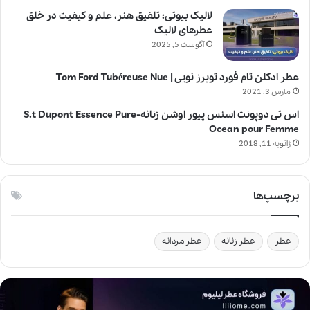
لالیک بیوتی: تلفیق هنر، علم و کیفیت در خلق
عطرهای لالیک
آگوست 5, 2025
عطر ادکلن تام فورد توبرز نویی | Tom Ford Tubéreuse Nue
مارس 3, 2021
اس تی دوپونت اسنس پیور اوشن زنانه-S.t Dupont Essence Pure
Ocean pour Femme
ژانویه 11, 2018
برچسپ‌ها
عطر
عطر زنانه
عطر مردانه
ج
و