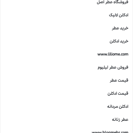
فروشگاه عطر اصل
ت
ب
ادکلن لالیک
ر
ت
خرید عطر
ر
ی
خرید ادکلن
ن
ج
www.liliome.com
ا
ی
فروش عطر لیلیوم
ز
ه
قیمت عطر
ص
ن
ع
قیمت ادکلن
ت
ع
ادکلن مردانه
ط
ر
عطر زنانه
س
ا
www.blogmehr.com