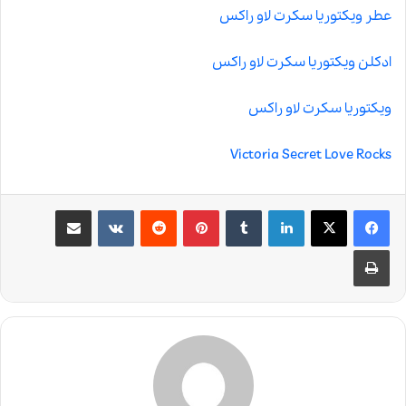
عطر ویکتوریا سکرت لاو راکس
ادکلن ویکتوریا سکرت لاو راکس
ویکتوریا سکرت لاو راکس
Victoria Secret Love Rocks
لینکدین
‫تامبلر
‫پین‌ترست
‫رددیت
‫VKontakte
اشتراک گذاری از طریق ایمیل
چاپ