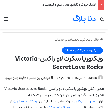
لالیک بیوتی: تلفیق هنر، علم و کیفیت در خلق عطرهای لالیک
دنا بلاگ
جستجو برای
من
خانه
/
معرفی محصولات و خدمات
معرفی محصولات و خدمات
ویکتوریا سکرت لاو راکس-Victoria
Secret Love Rocks
admin
می 16, 2018
77
خواندن این مطلب 1 دقیقه زمان میبرد
عطر ادکلن ویکتوریا سکرت لاو راکس-Victoria Secret Love Rocks
عطری است گرم و شیرین. این عطر در سال ۲۰۰۹ به
بازار
عطر
و
ادکلن
عرضه شد. عطر ادکلن
ویکتوریا سکرت
لاو
راکس-
Love Rocks عطری است زنانه و دلربا.
Victoria Secret