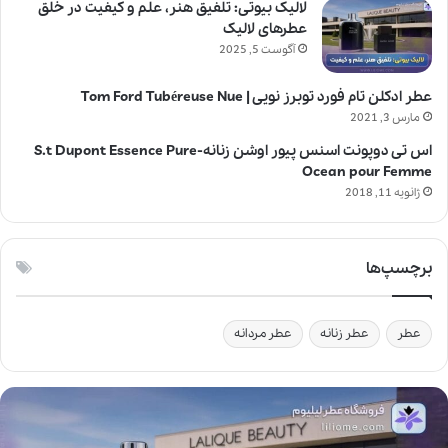
لالیک بیوتی: تلفیق هنر، علم و کیفیت در خلق
عطرهای لالیک
آگوست 5, 2025
عطر ادکلن تام فورد توبرز نویی | Tom Ford Tubéreuse Nue
مارس 3, 2021
اس تی دوپونت اسنس پیور اوشن زنانه-S.t Dupont Essence Pure
Ocean pour Femme
ژانویه 11, 2018
برچسپ‌ها
عطر
عطر زنانه
عطر مردانه
ل
ا
ل