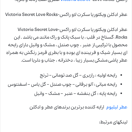
عطر ادکلن ویکتوریا سکرت لاو راکس-Victoria Secret Love Rocks
عطر ادکلن ویکتوریا سکرت لاو راکس-Victoria Secret Love
Rocks، گستاخ در قلب ، با سبک پانک و راک مانند می باشد . این
محصول با ترکیبی از عنبر ، چوب صندل ، مشک و وانیل دارای رایحه
ای بسیار شیک و فریبنده ای بوده و با بطری قرمز رنگش به همراه
عطر پاشی مشکی بسیار زیبا ، دخترانه ، جذاب و دلربا است.
رایحه اولیه : رازبری – گل صد تومانی – ترنج
رایحه میانی : آلو برقانی – چوب صندل – گل یاس – اسفنتوس
رایحه پایه : گل بنفشه – عنبر – مشک – وانیل
عطر لیلیوم
ارایه کننده برترین برندهای عطر و ادکلن
لینکهای مرتبط: