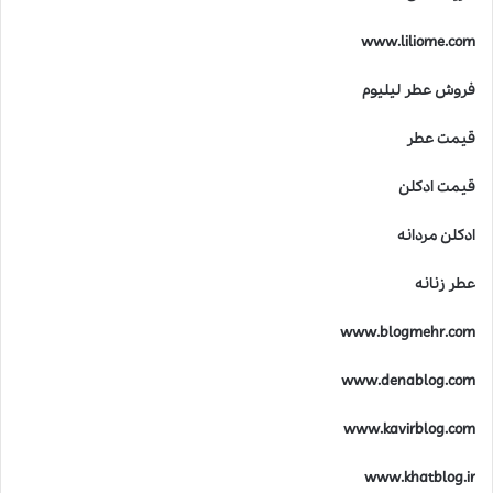
ر
خ
www.liliome.com
ل
ق
فروش عطر لیلیوم
ع
ط
قیمت عطر
ر
ه
ا
قیمت ادکلن
ی
ل
ادکلن مردانه
ا
ل
عطر زنانه
ی
ک
www.blogmehr.com
www.denablog.com
www.kavirblog.com
www.khatblog.ir