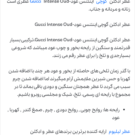
عطر ادکلن
گوچی
اینتنس عود-
Gucci
Intense Oud عطری است
زنانه و مردانه و جذاب.
عطر ادکلن گوچی اینتنس عود-Gucci Intense Oud
عطر ادکلن گوچی اینتنس عود-Gucci Intense Oud،ترکیبی بسیار
قدرتمند و سنگین از رایحه بخور و چوب عود میباشد که شروعی
بسیارجدی و تلخ را برای عطر رقم می زنند.
با گذر زمان تلخی های حاصله از بخور و عود هر چند با اضافه شدن
کهربا و حس شیرین ملایمش آرام میگیرند اما اضافه شدن چرم
سبب می گردد تا عطر همچنان سنگین و دودی باقی بماند تا در
مجموع با رایحه ای رسمی، تلخ، شیک و مجلسی روبرو باشیم.
رایحه ها: روایح چوبی , روایح دودی , چرم , صمغ کندر , کهربا ,
عود
عطر لیلیوم
ارایه کننده برترین برندهای عطر و ادکلن