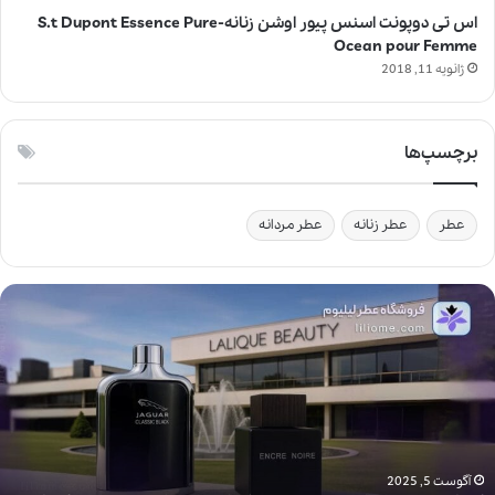
اس تی دوپونت اسنس پیور اوشن زنانه-S.t Dupont Essence Pure
Ocean pour Femme
ژانویه 11, 2018
برچسپ‌ها
عطر
عطر زنانه
عطر مردانه
ل
ا
ل
ی
ک
ب
ی
و
ت
آگوست 5, 2025