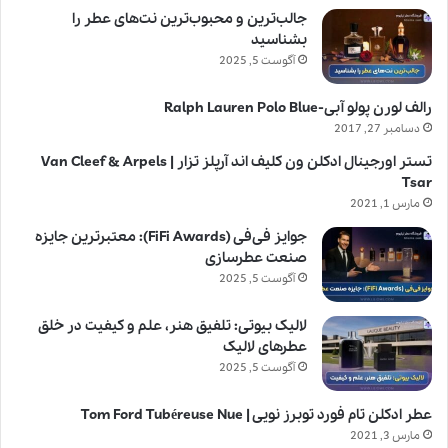
جالب‌ترین و محبوب‌ترین نت‌های عطر را
بشناسید
آگوست 5, 2025
رالف لورن پولو آبی-Ralph Lauren Polo Blue
دسامبر 27, 2017
تستر اورجینال ادکلن ون کلیف اند آرپلز تزار | Van Cleef & Arpels
Tsar
مارس 1, 2021
جوایز فی‌فی (FiFi Awards): معتبرترین جایزه
صنعت عطرسازی
آگوست 5, 2025
لالیک بیوتی: تلفیق هنر، علم و کیفیت در خلق
عطرهای لالیک
آگوست 5, 2025
عطر ادکلن تام فورد توبرز نویی | Tom Ford Tubéreuse Nue
مارس 3, 2021