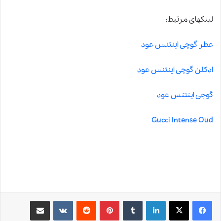
لینکهای مرتبط:
عطر گوچی اینتنس عود
ادکلن گوچی اینتنس عود
گوچی اینتنس عود
Gucci Intense Oud
لینکدین
‫تامبلر
‫پین‌ترست
‫رددیت
‫VKontakte
اشتراک گذاری از طریق ایمیل