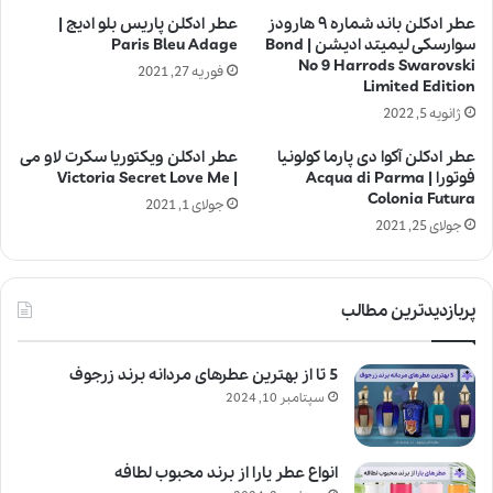
عطر ادکلن باند شماره ۹ هارودز
عطر ادکلن پاریس بلو ادیج |
سوارسکی لیمیتد ادیشن | Bond
Paris Bleu Adage
No 9 Harrods Swarovski
فوریه 27, 2021
Limited Edition
ژانویه 5, 2022
عطر ادکلن آکوا دی پارما کولونیا
عطر ادکلن ویکتوریا سکرت لاو می
فوتورا | Acqua di Parma
| Victoria Secret Love Me
Colonia Futura
جولای 1, 2021
جولای 25, 2021
پربازدیدترین مطالب
5 تا از بهترین عطرهای مردانه برند زرجوف
سپتامبر 10, 2024
انواع عطر یارا از برند محبوب لطافه