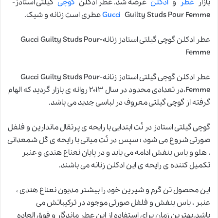
بازار
عطر
و
ادکلن
عرضه شد. عطر ادکلن
گوچی
گیلتی استادز-
Guilty Studs Pour Femme عطری است زنانه و شیک.
Gucci
عطر ادکلن گوچی گیلتی استادز زنانه-Gucci Guilty Studs Pour
Femme
عطر ادکلن گوچی گیلتی استادز زنانه-Gucci Guilty Studs Pour
Femme،در تعدادی محدود در سال ۲۰۱۳ روانه ی بازار گردید که الهام
گرفته از گوچی گیلتی معروف در لباسی جدید می باشد.
گوچی گیلتی استادز در نُت ابتدایی با رایحه ی پرتقال ماندارین و فلفل
صورتی شروع می شود ؛ سپس در نُت میانی با رایحه ی گل شمعدانی
، هلو و یاس بنفش ادامه می یابد و در پایان نعناع هندی و عنبر
تکمیل کننده ی رایحه ی این ادکلن زنانه می باشند.
این محصول تن گرم و شیرین خود را بیشتر مدیون نعناع هندی ،
عنبر ، یاس بنفش و فلفل صورتی موجود در ترکیباتش می
باشد.بهترین زمان برای استفاده از این عطر ماندگار و فوق العاده