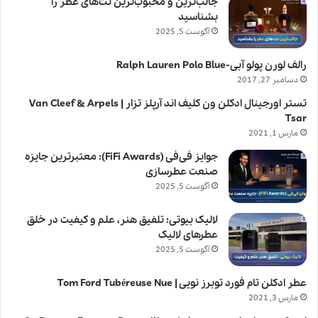
جالب‌ترین و محبوب‌ترین نت‌های عطر را
بشناسید
آگوست 5, 2025
رالف لورن پولو آبی-Ralph Lauren Polo Blue
دسامبر 27, 2017
تستر اورجینال ادکلن ون کلیف اند آرپلز تزار | Van Cleef & Arpels
Tsar
مارس 1, 2021
جوایز فی‌فی (FiFi Awards): معتبرترین جایزه
صنعت عطرسازی
آگوست 5, 2025
لالیک بیوتی: تلفیق هنر، علم و کیفیت در خلق
عطرهای لالیک
آگوست 5, 2025
عطر ادکلن تام فورد توبرز نویی | Tom Ford Tubéreuse Nue
مارس 3, 2021