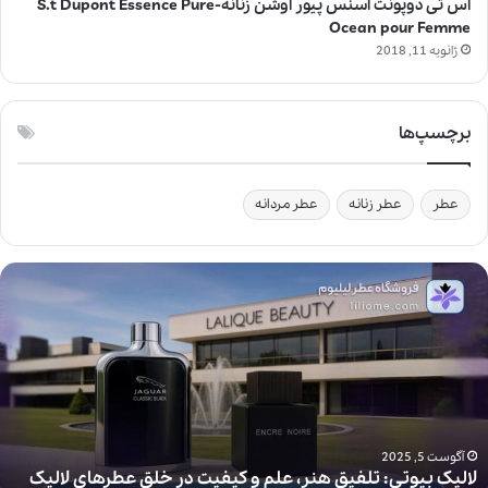
اس تی دوپونت اسنس پیور اوشن زنانه-S.t Dupont Essence Pure
Ocean pour Femme
ژانویه 11, 2018
برچسپ‌ها
عطر
عطر زنانه
عطر مردانه
ل
ا
ل
ی
ک
ب
ی
و
ت
آگوست 5, 2025
لالیک بیوتی: تلفیق هنر، علم و کیفیت در خلق عطرهای لالیک
ی