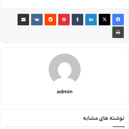
لینکدین
‫تامبلر
‫پین‌ترست
‫رددیت
‫VKontakte
اشتراک گذاری از طریق ایمیل
چاپ
admin
نوشته های مشابه