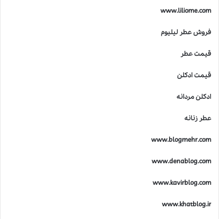
خ
www.liliome.com
ل
ق
فروش عطر لیلیوم
ع
ط
قیمت عطر
ر
ه
ا
قیمت ادکلن
ی
ل
ادکلن مردانه
ا
ل
عطر زنانه
ی
ک
www.blogmehr.com
www.denablog.com
www.kavirblog.com
www.khatblog.ir