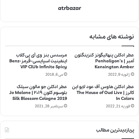
atrbazar
نوشته های مشابه
عطر ادکلن پنهالیگونز کنزینگتون
مرسدس بنز وی آی پی کلاب
آمبر | Penhaligon’s
اینفینیت اسپایسی-قرمز-Benz
VIP ClUb Infinite Spicy
Kensington Amber
ژانویه 9, 2022
می 6, 2018
عطر ادکلن هاوس آف عود لایو این
عطر ادکلن جو مالون سیلک
کالرز | The House of Oud Live
بلوسوم کلون ۲۰۱۹ | Jo Malone
Silk Blossom Cologne 2019
In Colors
فوریه 21, 2022
سپتامبر 28, 2021
پربازدیدترین مطالب