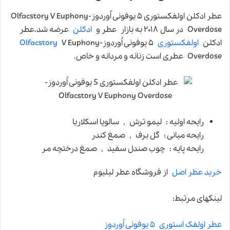
عطر ادکلن اولفکستوری ۵ یوفونی اُوردوز-Olfacstory V Euphony
Overdose در سال ۲۰۱۸ به بازار عطر و
ادکلن
عرضه شد.عطر
ادکلن
اولفکستوری
۵ یوفونی اُوردوز-
V Euphony
Olfacstory
Overdose عطری است زنانه و مردانه و خاص.
رایحه اولیه : لیمو ترش , سالویا اسکلاریا
رایحه میانی : گل برف , صمغ کندر
رایحه پایه : چوب صندل سفید , صمغ درختچه مر
خرید عطر اصل
از فروشگاه عطر لیلیوم
لینکهای مرتبط:
عطر اولفک استوری ۵ یوفونی اُوردوز