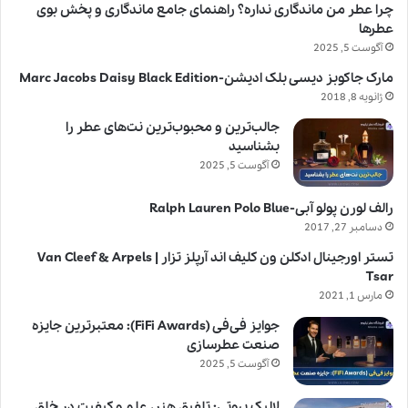
چرا عطر من ماندگاری نداره؟ راهنمای جامع ماندگاری و پخش بوی
عطرها
آگوست 5, 2025
مارک جاکوبز دیسی بلک ادیشن-Marc Jacobs Daisy Black Edition
ژانویه 8, 2018
جالب‌ترین و محبوب‌ترین نت‌های عطر را
بشناسید
آگوست 5, 2025
رالف لورن پولو آبی-Ralph Lauren Polo Blue
دسامبر 27, 2017
تستر اورجینال ادکلن ون کلیف اند آرپلز تزار | Van Cleef & Arpels
Tsar
مارس 1, 2021
جوایز فی‌فی (FiFi Awards): معتبرترین جایزه
صنعت عطرسازی
آگوست 5, 2025
لالیک بیوتی: تلفیق هنر، علم و کیفیت در خلق