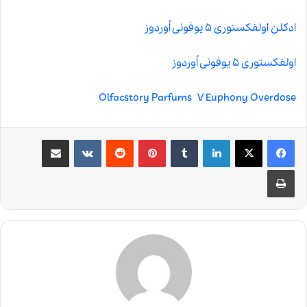
ادکلن اولفکستوری ۵ یوفونی اُوردوز
اولفکستوری ۵ یوفونی اُوردوز
Olfacstory Parfums V Euphony Overdose
لینکدین
‫تامبلر
‫پین‌ترست
‫رددیت
‫VKontakte
اشتراک گذاری از طریق ایمیل
چاپ